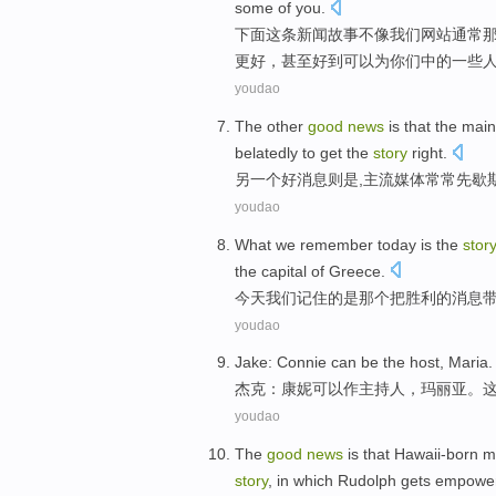
some
of
you
.
下面
这条新闻
故事
不
像
我们
网站
通常
更好
，
甚至
好
到
可以为你们中的
一些
youdao
The other
good
news
is
that
the mai
belatedly
to
get the
story
right
.
另
一个
好消息则
是
,
主流
媒体
常常
先
歇
youdao
What
we
remember
today
is
the
stor
the
capital
of
Greece
.
今天
我们
记住
的
是
那个
把
胜利
的
消息
youdao
Jake
:
Connie
can be
the host
,
Maria
杰克
：
康
妮可以作
主持人
，
玛丽亚
。
youdao
The
good
news
is
that
Hawaii-born
mu
story
,
in
which Rudolph
gets
empowe