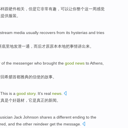
那样跟
硬件
相关
，
但是
它
非常
有趣，
可以
让
你
整个这
一周
感觉
人
提供
服装
。
nstream
media
usually
recovers from its
hysterias
and tries
斯底里
地发泄一通，
而后才原原本本
地把事情讲出来。
y
of
the
messenger
who
brought
the
good
news
to
Athens
,
带回
希腊
首都
雅典
的
信使
的
故事
。
.
This
is a
good
story
.
It
's
real
news
.
这
真是
个
好
题材
，
它
是真正的新闻。
sician
Jack
Johnson
shares
a
different
ending
to the
red
,
and
the
other
reindeer
get
the
message.