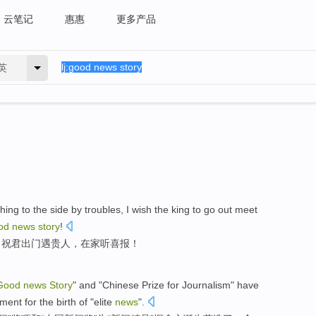
云笔记
惠惠
更多产品
英
thing
to the
side
by
troubles
, I
wish
the king
to go out
meet
od
news
story
!
，
祝君
出门
遇
贵人
，
在家
听
喜报！
Good
news
Story
"
and
"
Chinese
Prize for
Journalism
"
have
nment
for
the
birth
of "
elite
news
".