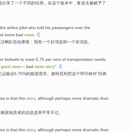
逊
分享了
一个
不同
的
结局
，
在
这个
版本中，鲁道夫
被赋予了
the
airline pilot who
told
his
passengers
over the
nd
some
bad
news
.
通过
喇叭
告知
乘客
：
我
有
一个
好消息
和
一
个坏
消息
。
or
biofuels
to
meet
5.75 per cent
of
transportation
needs
good
news
–
bad
news
story
".
足
运输业
5.75%
的
能源
需求
。
麦柯
尼利把
这个
呼吁称作“
经典
tes
is
that
this
story
,
although perhaps
more
dramatic
than
给糖尿病
患者
的
信息
是
再平常
不过。
tes
is
that
this
story
,
although perhaps
more
dramatic
than