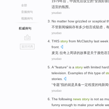
1979年后，
中国
先后设立
的
“
全国
好
新
全部
适宜
的
氛围
。
音频例句
youdao
视频例句
No matter
how grizzled
or
sceptical
t
不管
新闻
编辑
存有
多少
怨言
或
疑虑
，
权威例句
youdao
THIS
story
from McClatchy
last week
go
返回词典
front
.
top
麦克·
拉
奇
上周
讲
的
故事
是
关于
濒危语
youdao
A "feature"
is
a
story
with limited
hard
television
. Examples
of
this type
of
st
stories.
“
专题
”指
的
就是
具备一定程度的
纯
新闻
youdao
The following
news
story
is not
as
mu
funny
enough
to
make
your
whole
we