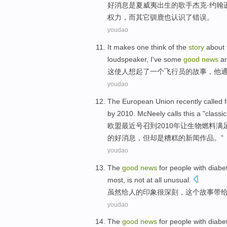
好消息
是
夏威夷出生
的歌手
杰克
·
约翰
权力
，
而
其它
驯鹿也认识了错误。
youdao
It
makes
one
think
of
the
story
about
loudspeaker
,
I
've
some
good
news
a
这
使
人
想起
了
一个
飞行员
的
故事
，
他
youdao
The European Union
recently
called
f
by 2010.
McNeely calls
this
a "
classic
欧盟
最近
号召
到
2010年让生物
燃料
满
的
好消息
，但却是
糟糕
的
新闻
作品。”
youdao
The
good
news
for
people
with diabe
most, is not at
all unusual
.
虽然
给
人
的印象
很深刻
，
这个
故事
带
youdao
The
good
news
for
people
with diabe