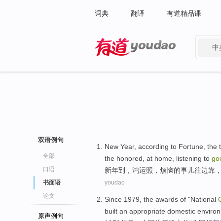
词典
翻译
有道精品课
中
有道 - 网易旗下搜索
双语例句
New Year
,
according
to
Fortune,
the
全部
the
honored
,
at home
,
listening to
go
口语
新年
到
，
鸿运照
，
烦恼
的
事儿
往
边
靠
书面语
youdao
论文
Since 1979,
the
awards
of
"
National
built
an
appropriate
domestic
enviro
原声例句