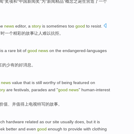
闻
”
奖项
和
“
中国新闻奖
”
为
“新闻
精品
”概念
之诞生
营造
了
一个
he
news
editor
,
a
story
is
sometimes
too
good
to
resist
.
有时
一个
精彩的
故事
让人难以抗拒。
is
a
rare
bit
of
good
news
on
the
endangered-languages
言的
少有
的
好消息
。
news
value
that is
still worthy
of being
featured
on
ory
are festivals, parades
and
"
good
news
"
human-interest
价值
、
并
值得
上
电视
特写
的
故事
。
ch
hardware
related
as
our
site
usually does
,
but
it
is
ek
better
and
even
good
enough
to
provide
with
clothing