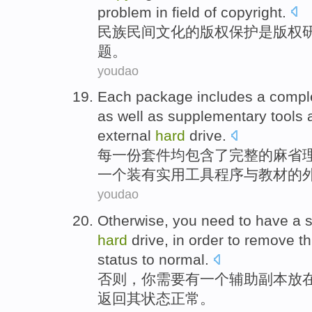
problem
in
field
of
copyright
.
民族
民间
文化
的
版权
保护
是
版权
题
。
youdao
Each
package
includes
a
compl
as
well
as
supplementary
tools
external
hard
drive
.
每一
份
套件
均
包含
了
完整
的
麻省
一个
装有实用
工具
程序与
教材
的
youdao
Otherwise
,
you
need to
have
a
hard
drive
,
in order to
remove
th
status
to
normal
.
否则
，
你
需要
有
一个
辅助
副本
放
返回
其
状态
正常
。