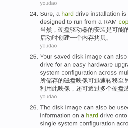
youdao
Sure
,
a
hard
drive
installation
is
designed to
run
from
a
RAM
co
当然
，硬盘
驱动器
的
安装
是
可能
启动
时
创建
一个
内存
拷贝
。
youdao
Your saved
disk
image
can also
drive
for an
easy
hardware
upgr
system
configuration
across mul
所
储存
的
磁盘
映像
可
迅速
转移至
利用
此映像，
还
可透过多个硬盘
youdao
The
disk
image
can
also
be
use
information
on a
hard
drive
onto
single system configuration acr