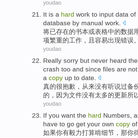
youdao
It
is
a
hard
work
to
input
data
of
database
by
manual work
.
将已存在的
书本
或
表格
中的
数据
项
繁重
的
工作
，且容易出现错误
youdao
Really
sorry but
never
heard
th
crash
too and
since
files
are
not
a
copy
up to
date
.
真的很
抱歉
，
从来没有
听说过
备
的，
因为
文件
没有
太多
的更新所
youdao
If
you
want the
hard
Numbers, 
have
to go
get
your own
copy
of
如果
你
有毅力打算啃
细节
，那你