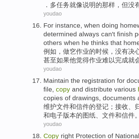
．
多任务就
像
说明
的
那样，
但
没
youdao
For instance
,
when
doing
home
determined
always
can't
finish
p
others
when
he
thinks
that
home
例如
，
做穵
作业
的
时候
，
没有
决
甚至
如果
他
觉得作业
难以
完成
就
youdao
Maintain
the
registration for
doc
file
,
copy
and
distribute
various
copies
of
drawings
, documents a
维护
文件
和
信件
的
登记
；
接收
、
和
电子
版本
的
图纸
、文件和信件
youdao
Copy
right
Protection
of
Nationa