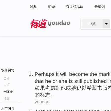
词典
翻译
有道精品课
云笔记
中英
有道 - 网易旗下搜索
双语例句
Perhaps it
will
become
the
mark
全部
that
he
or
she
is still
published
i
口语
如果考虑
到
他
或
她
仍
以
精装书
版
书面语
的
标志
。
论文
youdao
原声例句