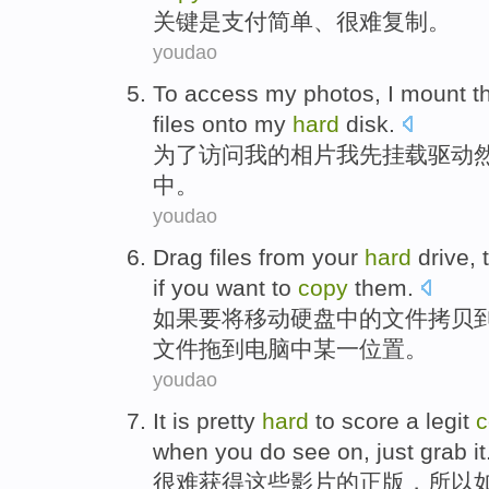
关键
是
支付
简单
、
很难
复制
。
youdao
To
access
my
photos
,
I
mount
t
files
onto
my
hard
disk
.
为了
访问
我
的
相片
我
先挂载
驱动
中。
youdao
Drag
files
from your
hard
drive
,
if
you want to
copy
them
.
如果
要将移动
硬盘
中的
文件
拷贝
文件
拖
到电脑中
某一
位置
。
youdao
It is pretty
hard
to
score
a legit
c
when
you do
see
on
, just grab it
很难
获得
这些
影片
的
正版，
所以