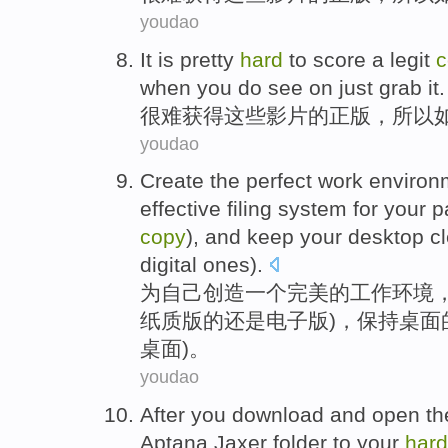
youdao
It is pretty
hard
to
score
a legit
c
when
you do
see
on just grab it.
很难
获得
这些
影片
的
正版，
所以
youdao
Create
the
perfect
work
environ
effective
filing
system for
your
p
copy
), and
keep
your desktop
c
digital ones).
为
自己
创造
一
个
完美
的
工作
环境
纸质版的还是
电子版
)，
保持
桌面
桌面)。
youdao
After
you download
and
open th
Aptana
Jaxer
folder
to
your
hard