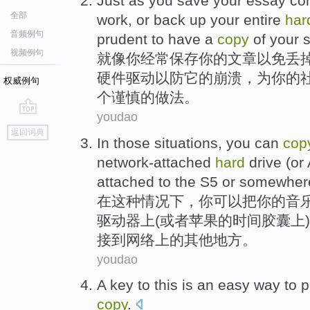
Just
as
you
save
your
essay
co
全部
work
,
or
back
up your
entire
har
音频例句
prudent
to have
a
copy
of
your
s
视频例句
就
像
你
经常
保存
你
的
文章
以免
丢
硬件
驱动
以防
它
的
崩溃
，为你的
权威例句
个
谨慎
的做法。
youdao
go
返回词典
top
In
those
situations
,
you
can
cop
network-attached
hard
drive
(
or
attached
to
the S5 or
somewher
在
这种
情况下
，
你
可以
把
你
的
音
驱动器
上(
或者
苹果
的
时间
胶囊
上
接
到
网络
上
的其他
地方
。
youdao
A
key
to this
is
an
easy
way to
p
copy
.