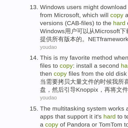
Windows
users
might
download
from
Microsoft
,
which
will
copy
a
versions
(
CAB-files
)
to
the
hard
Windows
用户
可以
从
Microsoft
下
提供
所有
版本
的。NET
framewor
youdao
This
is
my
favorite
method
whe
files
to
copy
:
install
a
second
ha
then
copy
files
from
the old
disk
当
需要
拷贝
大量
文件
的
时候
我
所
盘
，
然后
引导
Knoppix
，
再
将文
youdao
The
multitasking
system works
apps
that
support
it it's
hard
to
t
a
copy
of
Pandora or TomTom to 