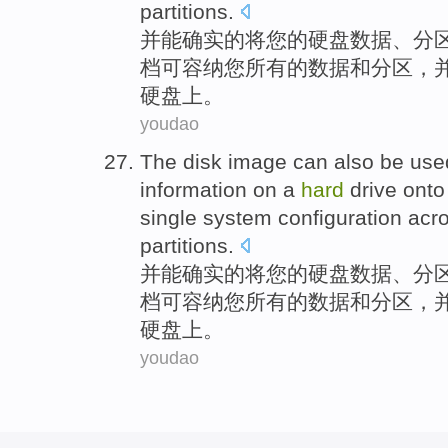
partitions
.
并
能
确实的将您
的
硬盘
数据
、
分
档
可
容纳您
所有
的数据和分区，
硬盘
上。
youdao
The
disk
image
can
also
be
use
information
on a
hard
drive
onto
single system configuration acr
partitions
.
并
能
确实的将您
的
硬盘
数据
、
分
档
可
容纳您
所有
的数据和分区，
硬盘
上。
youdao