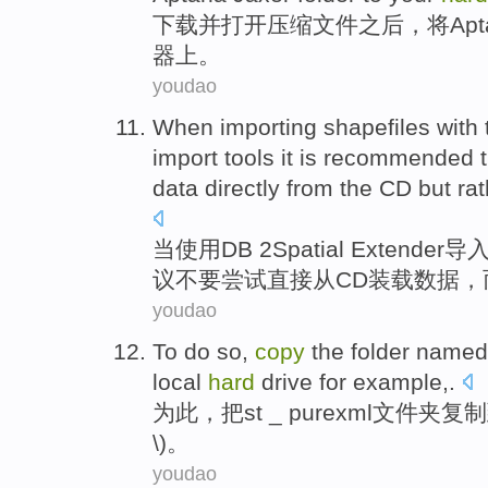
下载
并
打开
压缩
文件
之后
，将
Apt
器上
。
youdao
When
importing
shapefiles
with
import
tools
it is
recommended t
data
directly
from
the
CD
but ra
当
使用
DB
2
Spatial
Extender
导
议
不要
尝试
直接
从
CD
装载
数据
，
youdao
To do so,
copy
the
folder
named 
local
hard
drive
for example
,.
为此，把st _ purexml
文件夹
复制
\)。
youdao