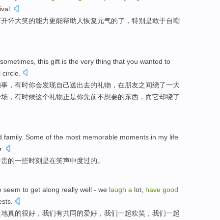
ival
.
有
开怀
大笑
的
能力
更能帮助人恢复元气的了，特别是敢于
自嘲
sometimes
,
this
gift
is
the
very
thing
that you
wanted
to
l
circle
.
的
事
，
有时
你
会发现自己送出去
的
礼物
，在朋友之间绕了
一
大
一场，有时候这个礼物
正是
你先前
不想
要的东西，而
它
却绕了
d
family
.
Some
of
the most
memorable
moments
in
my
life
r
.
珍贵
的
一些
时刻
是
在
笑声
中
度过
的。
e
seem
to
get along
really
well
- we
laugh
a
lot,
have
good
ests
.
处
地
真的
很好
，我们
有
共同的
爱好
，我们
一起欢笑
，我们
一起