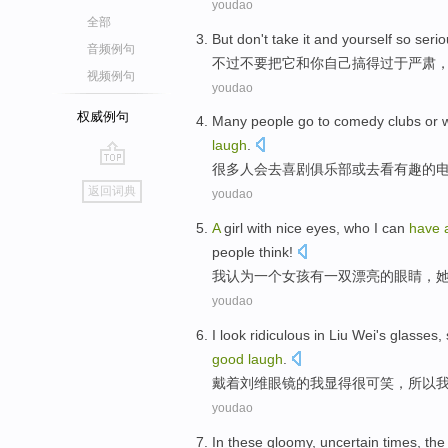
youdao
全部
But
don't
take
it
and
yourself
so serio
音频例句
不过
不要
把
它
和
你自己
搞得
过于
严肃
视频例句
youdao
权威例句
Many
people
go to
comedy
clubs
or
laugh
.
很多
人
会
去
喜剧
俱乐部
或
去看
有趣的
go
返回词典
youdao
top
A
girl
with nice
eyes
,
who
I
can
have
people
think
!
我
认为
一个
女孩
有
一双
漂亮的
眼睛
，
youdao
I
look
ridiculous
in
Liu Wei's
glasses
,
good
laugh
.
戴
着
刘维
眼镜的
我
显得
很
可笑
，
所以
youdao
In
these gloomy
,
uncertain
times
,
the