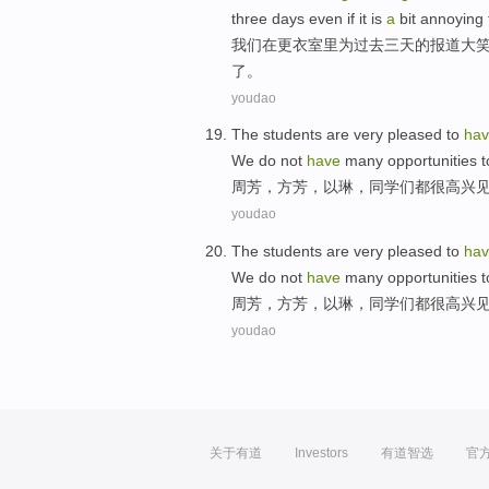
three
days
even
if it is
a
bit
annoying
我们
在
更衣室
里为
过去
三
天
的
报道
大
了。
youdao
The
students
are
very
pleased
to
ha
We do not
have
many opportunities to
周芳，方芳，以琳，
同学们
都
很
高兴
youdao
The
students
are
very
pleased
to
ha
We do not
have
many opportunities to
周芳，方芳，以琳，
同学们
都
很
高兴
youdao
关于有道
Investors
有道智选
官