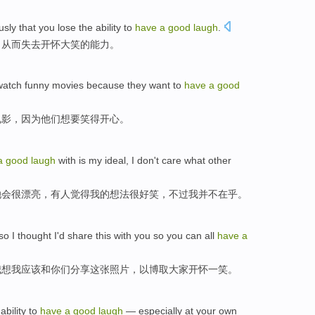
usly
that you
lose
the
ability
to
have
a
good
laugh
.
，
从而失去
开怀大笑
的
能力
。
watch
funny
movies
because
they
want
to
have
a
good
电影
，
因为
他们
想
要笑得开心。
a
good
laugh
with
is my ideal,
I
don't
care what
other
她
会
很漂亮，
有人
觉得我的想法
很
好笑
，不过我
并不
在乎
。
so
I
thought
I'd
share
this
with
you
so you can all
have
a
我
想
我应该
和
你们
分享
这
张照片，以博取大家
开怀
一
笑。
ability
to
have
a
good
laugh
— especially at your
own