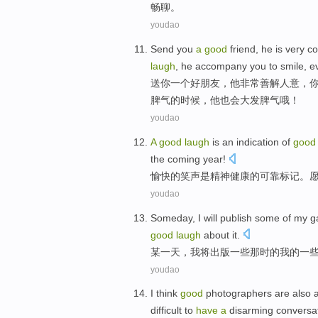
畅聊
。
youdao
Send
you
a
good
friend
,
he
is very
co
laugh
, he accompany you to
smile
,
e
送
你
一个
好
朋友
，
他
非常
善解人意
，
脾气
的时候，他
也
会大发脾气哦！
youdao
A
good
laugh
is
an
indication
of
good
the coming
year
!
愉快
的
笑声
是
精神
健康
的可靠
标记
。
youdao
Someday
,
I
will
publish
some
of
my
g
good
laugh
about
it
.
某一天
，
我
将
出版
一些
那时
的
我
的一
youdao
I
think
good
photographers
are
also
difficult
to
have
a
disarming
conversa