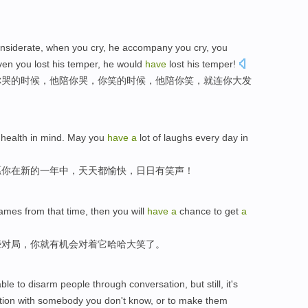
nsiderate
,
when
you
cry
, he
accompany
you cry, you
ven
you lost his
temper
, he
would
have
lost his temper!
你
哭
的
时候
，他
陪
你哭，你
笑
的时候，他陪你
笑
，
就连
你大
发
health
in
mind
.
May
you
have
a
lot of
laughs
every day
in
愿
你
在
新的
一
年中
，
天天
都愉快，日日
有
笑声
！
ames from
that
time
, then
you
will
have
a
chance
to get
a
些
对局
，
你
就
有
机会
对
着它
哈哈
大笑了。
able to disarm
people
through
conversation
,
but
still, it's
tion
with somebody you
don't
know
,
or
to make
them