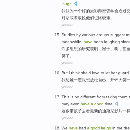
laugh
.
我
认为
一
个
好的
摄影师
应该
学会
通过
对话
或者
取悦他们
也
比较难
。
youdao
Studies
by
various
groups
suggest
m
meanwhile
,
have
been
laughing
sinc
许多
组织
的
研究
表明
，
猴子
、
狗
，
甚
笑了
。
youdao
But I
think
she
'd
love to let
her
guard
我
想
她
一定很
想
放松
自己
，
开怀大笑
youdao
This
is no
different from
taking
them
may even
have
a
good
time.
这
跟
带
孩子
去
看
最新
的
迪斯尼影片一
youdao
We
have
had
a
good
laugh
in
the dr