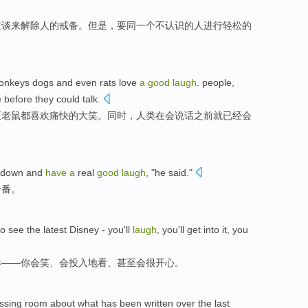
交谈
来解除
人
的
戒备
。
但是
，
要
同一个
不
认识
的人进行轻松的
onkeys
dogs
and
even
rats
love
a
good
laugh
.
people,
e
before
they could
talk
.
至
老鼠
都
喜欢
痛快
的大笑。
同时
，人类在
会
说话
之前
就
已经
会
 down and
have
a
real
good
laugh
, "he said."
一番
。
to
see
the latest
Disney
-
you
'll
laugh
, you'll
get into
it
, you
样
——
你
会
笑
、会
投入
地
看
、
甚至
会
很
开心。
essing room about what
has been
written
over the last