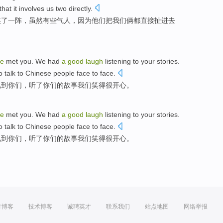
that
it
involves
us
two
directly
.
笑
了
一阵，
虽然
有些
气人
，
因为他们
把
我们
俩
都
直接
扯进去
ve
met
you
.
We
had
a
good
laugh
listening to
your
stories
.
 talk to Chinese people face to face.
见到
你们
，
听
了
你们
的
故事
我们
笑
得很开心。
ve
met
you
.
We
had
a
good
laugh
listening to
your
stories
.
 talk to Chinese people face to face.
见到
你们
，
听
了
你们
的
故事
我们
笑
得很开心。
方博客
技术博客
诚聘英才
联系我们
站点地图
网络举报