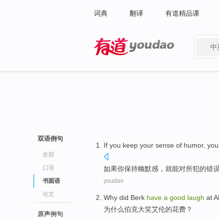
词典
翻译
有道精品课
中
有道 - 网易旗下搜索
双语例句
I
f you keep your sense of humor, yo
全部
口语
如
果你保持幽默感，就能对所犯的错
书面语
youdao
论文
Why did
Berk
have
a
good
laugh
at
A
为什么
伯克
大笑
艾伦
的
花费
？
原声例句