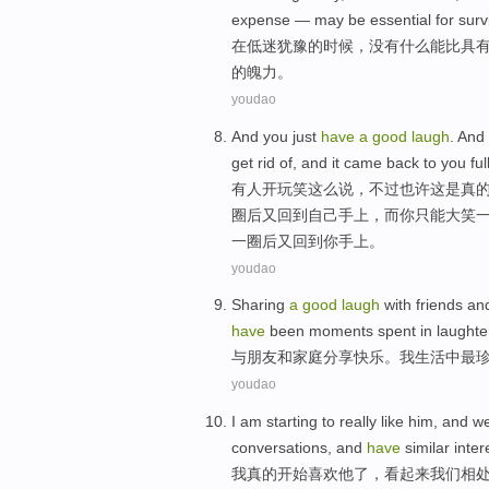
expense —
may
be
essential for surv
在
低迷
犹豫
的
时候
，没有什么
能
比具
的
魄力。
youdao
And
you
just
have
a
good
laugh
. And
get rid
of
,
and
it
came back to
you
ful
有人开玩笑这么说，
不过
也许
这
是
真
圈后又
回到
自己手上，
而
你只能
大笑
一圈后又回到你手上。
youdao
Sharing
a
good
laugh
with
friends
an
have
been
moments
spent
in
laughte
与
朋友
和
家庭
分享
快乐
。
我
生活
中
最
youdao
I
am
starting to
really
like
him
, and
w
conversations
, and
have
similar
inter
我
真的
开始
喜欢
他
了，
看起来
我们
相