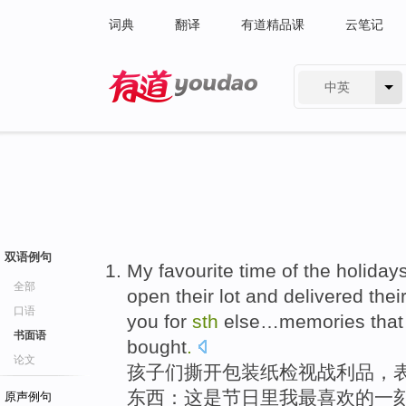
词典
翻译
有道精品课
云笔记
中英
有道 - 网易旗下搜索
双语例句
My
favourite
time
of
the
holiday
全部
open their lot
and
delivered
thei
口语
you
for
sth
else
…
memories
that
书面语
bought
.
论文
孩子们
撕开
包装纸检视
战利品
，
东西：
这
是
节日里
我
最喜欢
的
一
原声例句