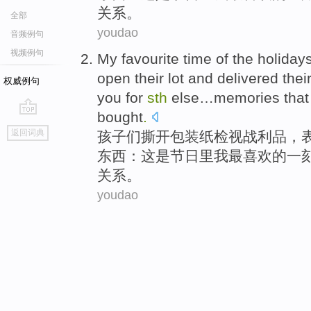
关系
。
全部
youdao
音频例句
视频例句
My
favourite
time
of
the
holiday
open their lot
and
delivered
thei
权威例句
you
for
sth
else
…
memories
that
bought
.
go
返回词典
孩子们
撕开
包装纸检视
战利品
，
top
东西：
这
是
节日里
我
最喜欢
的
一
关系
。
youdao