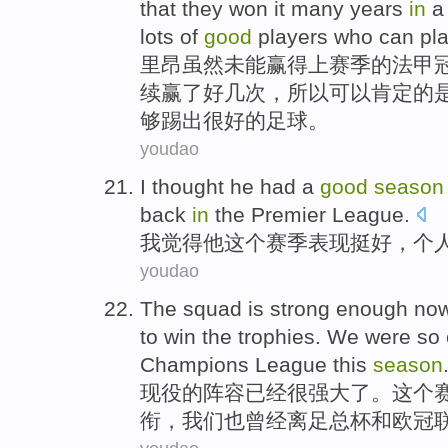
that
they
won
it
many years
in
a
lots
of
good
players who
can
pl
里昂
虽然未能
赢得
上赛季
的
法甲
续
赢
了
好几
次，
所以
可以
肯定
的
够
踢
出很好的足球。
youdao
I
thought
he
had a
good
season
back
in
the
Premier League
.
我
觉得
他
这个赛季表现
挺好
，
个
youdao
The
squad
is
strong
enough
no
to
win
the
trophies
. We
were
so 
Champions
League
this
season
现役的
阵容
已经
很
强大
了。
这个
衔
，我们
也曾经
离
足总杯
和
欧
冠