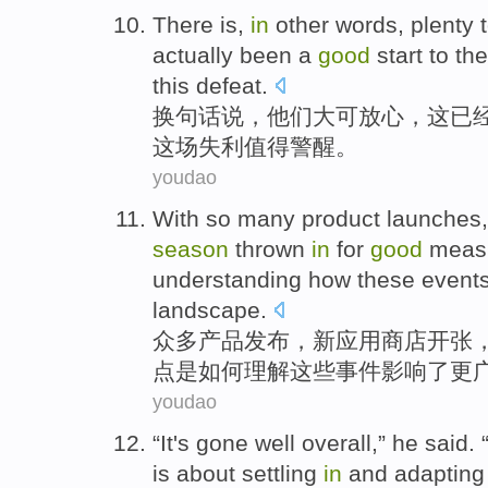
There is,
in
other words
, plenty 
actually been
a
good
start to
th
this
defeat
.
换
句
话说，
他们
大
可放心
，
这
已
这场失利值得警醒。
youdao
With so many
product
launches
season
thrown
in
for
good
meas
understanding
how
these
event
landscape
.
众多
产品
发布
，
新
应用
商店开张
点
是
如何
理解
这些
事件
影响
了
更
youdao
“
It
's gone
well
overall,”
he
said
.
is about
settling
in
and adaptin