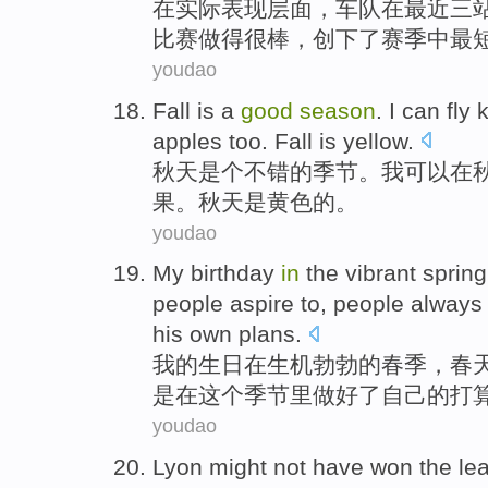
在
实际
表现
层面，
车队
在最近
三
比赛
做
得
很棒，
创下
了赛季中
最
youdao
Fall
is
a
good
season
.
I
can
fly 
apples too
. Fall
is
yellow
.
秋天
是个
不错
的
季节
。
我
可以
在
果。秋天
是
黄色
的。
youdao
My
birthday
in
the
vibrant
spring
people
aspire to
, people
always
his own
plans
.
我
的
生日
在
生机勃勃的
春季
，
春
是
在
这个
季节里
做好
了
自己
的
打
youdao
Lyon
might not have
won
the
le