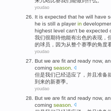
来
几
站比赛我们
能
做到
什么
。
youdao
It
is
expected
that
he
will
have 
he
is
still
a
player
in
developme
highest
level
can't be
expected
我们很
期待
他
能
有
出色
的
表现
，
的
球员
，
因为
从
整个
赛季
的角度
youdao
But
we
are
fit
and
ready
now, a
coming
season
.
但是
我们
已经
适应
了，
并且
准备
到来的新赛季。
youdao
But
we
are
fit
and
ready
now, a
coming
season
.