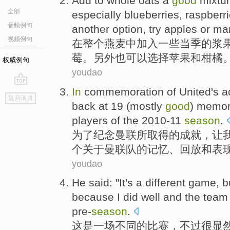
Add to
whole
oats
a
good
mixtu
全部
especially
blueberries
,
raspberr
音频例句
another
option
, try
apples
or
man
视频例句
在
整个
燕麦
中
加入
一些当季
的
浆
莓。
另外
也
可以选择
苹果
和
柑橘
权威例句
youdao
In
commemoration
of
United's
a
go
返回词典
top
back at
19
(mostly
good
)
memor
players
of
the 2010
-
11
season
.
为了
纪念
曼联
所取得
的
成就
，
让
个
关于曼联队的
记忆
、
回放
和
表
youdao
He said: "
It
's
a
different
game
,
b
because
I did
well
and the
team
pre-
season
.
这
是
一场
不同
的
比赛
，
不过
很
显