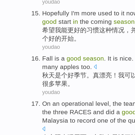
youdao
Hopefully
I
'm
more
used
to
it
no
good
start
in
the coming
season
希望
我
能
更好
的
习惯
这种
情况
，
个
好的
开始
。
youdao
Fall
is
a
good
season
.
It is nice
many
apples too
.
秋天
是个
好
季节
。
真
漂亮！
我
可
很多
苹果。
youdao
On
an operational
level,
the tea
the
three
RACES
and
did
a
goo
Malaysia
to
record
one
of
the qu