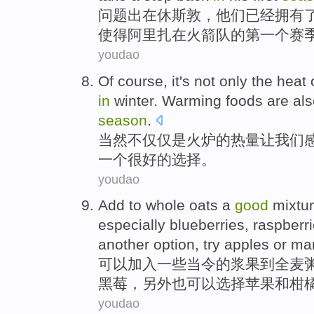
问题
出
在
休斯敦
，
他们
已经
拥有
使得
阿里扎在火箭队的第一个赛
youdao
Of course
,
it's
not only the
heat
in
winter
.
Warming
foods
are al
season
.
当然
不仅仅
是
火炉
的
热量
让
我们
一个
很好的选择。
youdao
Add
to
whole
oats
a
good
mixtu
especially
blueberries
,
raspberr
another
option
, try
apples
or
man
可以加入
一些
当令
的
浆果
到
全麦
黑
莓，
另外
也
可以选择
苹果
和
柑
youdao