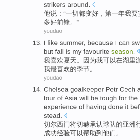
strikers
around
.
他
说
：“
一切
都
变
好
，
第一
年
我要
多
好
前锋
。”
youdao
I
like
summer
,
because
I
can
sw
but
fall
is
my
favourite
season
.
我
喜欢
夏天
。
因为
我
可以
在
湖里
我
最
喜欢的
季节
。
youdao
Chelsea
goalkeeper
Petr
Cech
tour
of
Asia
will
be
tough
for
the 
experience
of having
done
it
bef
stead.
切尔西
门将
切赫
承认
球队
的
亚洲
成功
经验
可以帮助到
他们
。