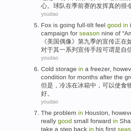
心
。
球队
在
季前赛
的发挥真的很
youdao
Fox
is
going
full-tilt feel
good
in
campaign
for
season
nine
of
"
Am
《
美国
偶像》
第九
季
的
宣传
正在
对于
其一
系列宣传手段可谓
是
自
youdao
Cold storage
in
a freezer
,
howev
condition
for months
after
the
gr
但是
，
冷冻
在
冰箱中，
可以
使
食
好
。
youdao
The problem
in
Houston
, howev
really
good
small
forward
in
Sha
take a step back
in
his
first
sea