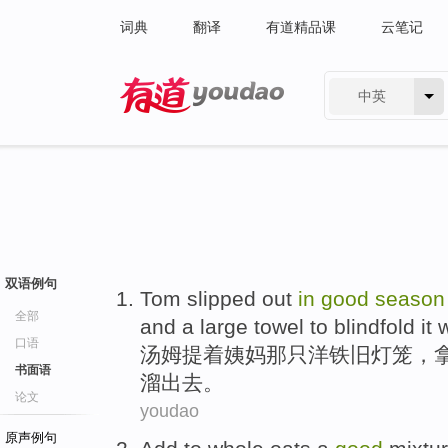
词典
翻译
有道精品课
云笔记
中英
有道 - 网易旗下搜索
双语例句
Tom
slipped
out
in
good
season
全部
and
a
large
towel
to blindfold
it 
口语
汤姆
提
着
姨妈
那只
洋铁
旧
灯笼
，
书面语
溜
出去
。
论文
youdao
原声例句