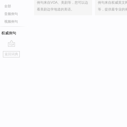
例句来自VOA、美剧等，您可以边
例句来自权威英文
全部
看美剧边学地道的美语。
等，提供最专业的
音频例句
视频例句
权威例句
go
返回词典
top