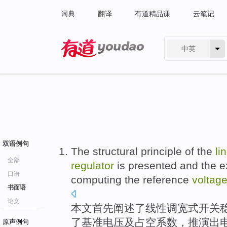
词典
翻译
有道精品课
云笔记
中英
有道 - 网易旗下搜索
双语例句
The structural
principle
of
the
li
全部
regulator
is presented
and
the e
口语
computing
the
reference
voltag
书面语
论文
本文
首先
阐述
了
线性
调宽
式
开关
了
基准
电压
及
占空
系数
，推演出
原声例句