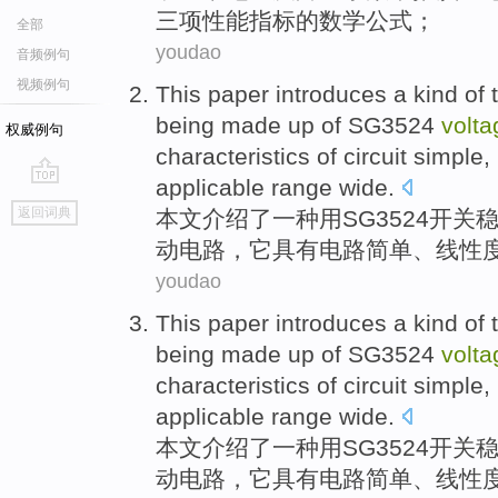
三项性能指标的数学公式；
全部
youdao
音频例句
视频例句
This paper
introduces
a
kind
of
being
made
up
of SG3524
volt
权威例句
characteristics
of
circuit simple,
applicable
range
wide
.
go
返回词典
本文
介绍了
一
种
用SG3524
开关
top
动
电路
，
它
具有
电路
简单
、
线性
youdao
This paper
introduces
a
kind
of
being
made
up
of SG3524
volt
characteristics
of
circuit simple,
applicable
range
wide
.
本文
介绍了
一
种
用SG3524
开关
动
电路
，
它
具有
电路
简单
、
线性