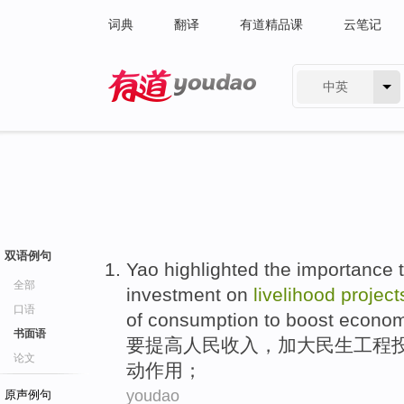
词典
翻译
有道精品课
云笔记
中英
有道 - 网易旗下搜索
双语例句
Yao highlighted the importance
全部
investment on
livelihood
project
口语
of
consumption
to
boost
econo
书面语
要
提高
人民
收入
，
加大
民生
工程
论文
动
作用
；
youdao
原声例句