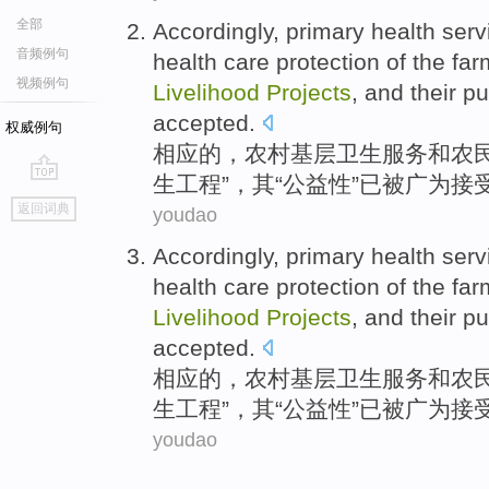
全部
Accordingly
,
primary
health
serv
音频例句
health
care
protection
of
the
far
视频例句
Livelihood
Projects
, and
their
pu
accepted
.
权威例句
相应
的
，
农村
基层
卫生
服务
和
农
生
工程”，
其
“
公益性
”
已
被
广为
接
go
返回词典
youdao
top
Accordingly
,
primary
health
serv
health
care
protection
of
the
far
Livelihood
Projects
, and
their
pu
accepted
.
相应
的
，
农村
基层
卫生
服务
和
农
生
工程”，
其
“
公益性
”
已
被
广为
接
youdao