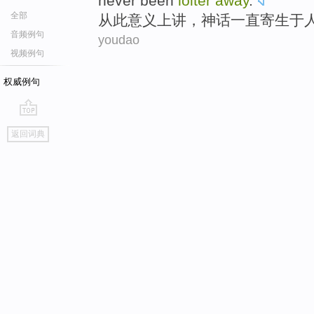
never been
loiter
away
.
全部
从此
意义上讲
，
神话
一直
寄生
于
音频例句
youdao
视频例句
权威例句
go
返回词典
top