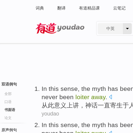
词典
翻译
有道精品课
云笔记
中英
有道 - 网易旗下搜索
双语例句
In
this
sense
,
the myth
has
bee
全部
never been
loiter
away
.
口语
从此
意义上讲
，
神话
一直
寄生
于
书面语
youdao
论文
In
this
sense
,
the myth
has
bee
原声例句