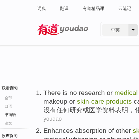
词典
翻译
有道精品课
云笔记
中英
有道 - 网易旗下搜索
双语例句
There is no
research
or
medical
全部
makeup
or
skin-
care
products
c
口语
没有
任何
研究
或
医学
资料
表明
，
书面语
youdao
论文
Enhances
absorption
of
other
s
原声例句