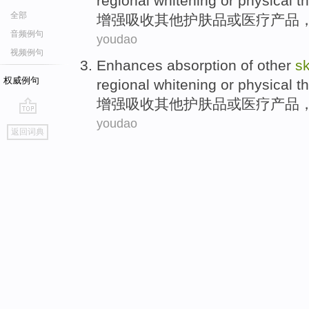
regional
whitening
or
physical
t
全部
增强
吸收
其他
护肤品
或
医疗
产品
音频例句
youdao
视频例句
Enhances
absorption
of
other
s
权威例句
regional
whitening
or
physical
t
增强
吸收
其他
护肤品
或
医疗
产品
youdao
go
返回词典
top