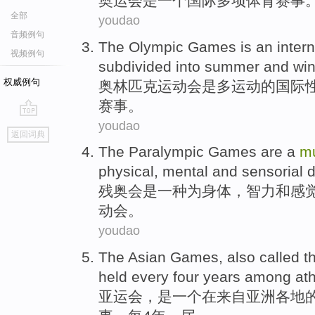
奥运会
是
一个
国际
多项体育
赛事
全部
youdao
音频例句
The Olympic
Games
is
an inter
视频例句
subdivided into
summer
and
win
权威例句
奥林匹克
运动会
是
多运动的
国际
赛事。
youdao
go
返回词典
top
The
Paralympic
Games
are
a
mu
physical
,
mental
and
sensorial
d
残奥会
是
一种
为
身体
，
智力
和
感
动会
。
youdao
The
Asian
Games, also called t
held
every
four
years
among
at
亚运会
，
是
一
个在
来自
亚洲
各地