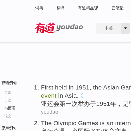
词典
翻译
有道精品课
云笔记
中英
有道 - 网易旗下搜索
双语例句
First
held
in 1951, the
Asian
Ga
全部
event
in
Asia
.
口语
亚运会
第一次
举办
于1951年，
是
书面语
youdao
论文
The Olympic Games
is
an
inter
原声例句