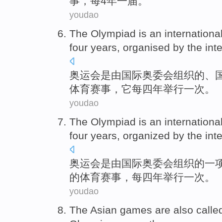
事
，
每
4
年
一届。
youdao
The Olympiad
is
an
internationa
four
years
,
organised
by the
int
奥运会
是
由
国际
奥委会
组织
的、
体育赛事，它
每
四
年
举行
一
次。
youdao
The Olympiad
is
an
internationa
four
years
,
organized
by the
int
奥运会
是
由
国际
奥委会
组织
的
一
的体育赛事，
每
四
年
举行
一次。
youdao
The
Asian
games
are also call