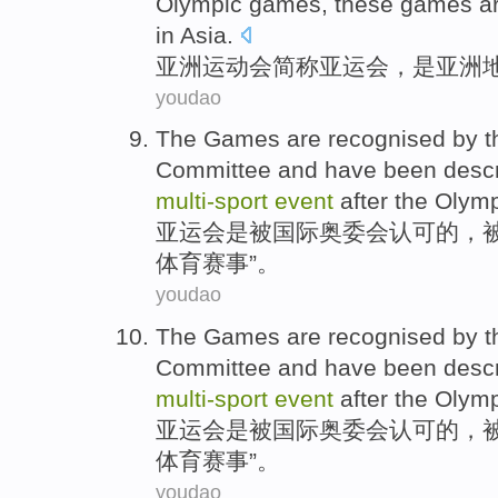
Olympic games, these games
a
in Asia
.
亚洲
运动会
简称亚运会
，
是
亚洲
youdao
The Games
are
recognised
by
t
Committee
and have
been
descr
multi-sport
event
after
the Olym
亚运会
是
被
国际
奥委会
认可
的
，
体育
赛事
”。
youdao
The Games
are
recognised
by
t
Committee
and have
been
descr
multi-sport
event
after
the Olym
亚运会
是
被
国际
奥委会
认可
的
，
体育
赛事
”。
youdao