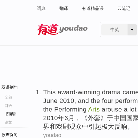
词典
翻译
有道精品课
云笔记
中英
有道 - 网易旗下搜索
双语例句
This award-winning
drama
came t
全部
June
2010,
and
the
four
perfor
口语
the Performing
Arts
arouse
a lo
书面语
2010年
6月
，《外套》于中国
国
论文
界
和
戏剧
观众
中
引起
极大反响
。
youdao
原声例句