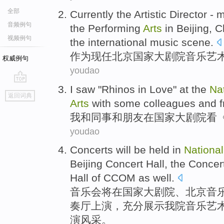
全部
Currently the
Artistic
Director
-
m
音频例句
the
Performing
Arts
in
Beijing
,
C
视频例句
the
international
music scene.
作为
现任
北京
国家
大剧院
音乐
艺
权威例句
youdao
I
saw
"Rhinos
in
Love
" at the
Na
go
返回词典
top
Arts
with
some
colleagues
and
我
和
同事
和
朋友
在
国家
大剧院
看
youdao
Concerts
will be
held
in
National
Beijing
Concert
Hall
, the Conce
Hall
of
CCOM as well.
音乐会
将
在
国家
大剧院
、
北京
音
奏厅上演，充分展示我院音乐
艺
演风采。