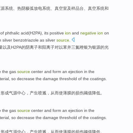
压
源
系统
、
热
阴极
弧
放电
系统
、
真空
室
及
样品
台
、真空系统
和
of
phthalic acid
(
H2PA
), its positive
ion
and
negative
ion
on
n
silver
benzotriazole
as
silver
source
.
量
以及H2PA的阴离子
和
阳离子
对
以
苯并三氮唑
银
为
银源
的
光
e the
gas
source
center
and
form
an ejection
in
the
erial
,
so
decrease
the
damage
threshold
of
the
coatings.
中
形成
气源
中心
，
产生
喷溅，
从而
使薄膜
的
损伤
阈值
降低
。
e the
gas
source
center
and
form
an ejection
in
the
erial
,
so
decrease
the
damage
threshold
of
the
coatings.
中
形成
气源
中心
，
产生
喷溅，
从而
使薄膜
的
损伤
阈值
降低
。