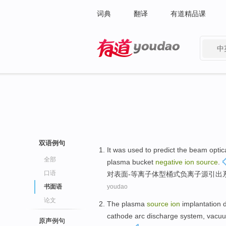
词典
翻译
有道精品课
中
有道 - 网易旗下搜索
双语例句
It was used to predict the
beam
optic
全部
plasma
bucket
negative
ion
source
.
口语
对表面-等离子体型
桶式
负离子
源
引出
书面语
youdao
论文
The plasma
source
ion
implantation
cathode
arc
discharge
system
,
vacu
原声例句