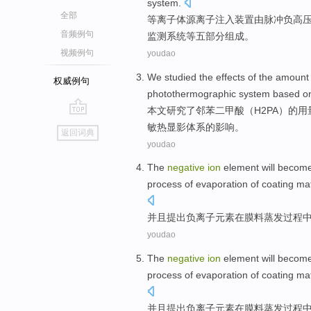
system
.
全部
等离子
体
源
离子
注入
装置
由
脉冲
负
高
音频例句
监测
系统等五
部分组成
。
视频例句
youdao
We
studied
the
effects
of
the
amount
权威例句
photothermographic
system
based o
本文
研究
了
邻
苯二甲酸（
H2PA
）
的
用
go
敏热显影
体系
的
影响
。
返回词典
top
youdao
The
negative
ion
element
will becom
process
of
evaporation
of
coating
mat
并且提出
负离子
元素
在
膜
料
蒸发
过程
youdao
The
negative
ion
element
will becom
process
of
evaporation
of
coating
mat
并且提出
负离子
元素
在
膜
料
蒸发
过程