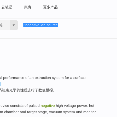
云笔记
惠惠
更多产品
英
al
performance
of
an
extraction
system
for a
surface-
系统
束
光学
的
性质
进行了数值模拟。
device
consists
of
pulsed
negative
high voltage
power,
hot
um
chamber
and
target
stage
,
vacuum
system
and
monitor