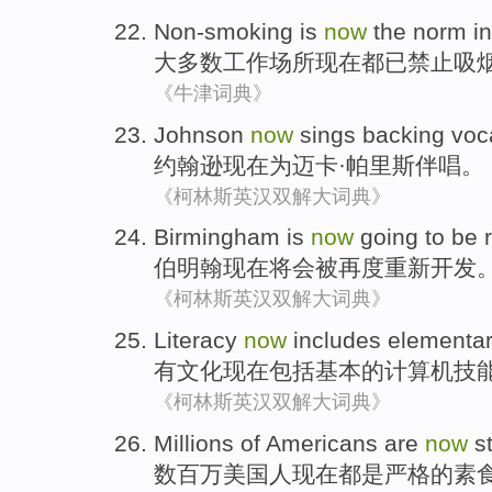
Non-smoking
is
now
the norm i
大多数
工作场所
现在
都已
禁止吸
《牛津词典》
Johnson
now
sings backing
voc
约翰逊
现在
为
迈卡·
帕里
斯
伴唱
。
《柯林斯英汉双解大词典》
Birmingham
is
now
going to
be
伯明翰
现在
将
会
被
再度
重新开发
《柯林斯英汉双解大词典》
Literacy
now
includes
elementa
有文化
现在
包括
基本
的
计算机
技
《柯林斯英汉双解大词典》
Millions of
Americans
are
now
st
数百万
美国
人
现在
都是
严格
的素