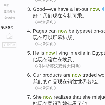
《牛津词典》
全部
Good
—
we
have a
let-out
now
.
音频例句
好
！
我们
现在
有机可乘
。
视频例句
《牛津词典》
权威例句
Pages
can
now
be
typeset
on-s
现在
可以
屏幕
排版
。
go
《牛津词典》
返回词典
top
He
is
now
living in exile
in
Egypt
他
现在
流亡
在
埃及
。
《柯林斯英汉双解大词典》
Our
products
are
now
traded
wo
我们
的
产品
现在
销往
世界各地
。
《牛津词典》
She
now
realizes
that
she
misj
她
现在
意识
到她
错看了
他。