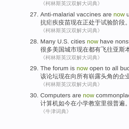
《柯林斯英汉双解大词典》
Anti-malarial
vaccines
are
now
抗疟疾
疫苗
现在
正处于
试验阶段
《柯林斯英汉双解大词典》
Many
U.S.
cities
now
have
nons
很多
美国
城市
现在
都有
飞往
亚斯
《柯林斯英汉双解大词典》
The
forum
is
now
open
to
all
bu
该
论坛
现在
向
所有
崭露头角的
企
《柯林斯英汉双解大词典》
Computers
are
now
commonpla
计算机
如今
在
小学
教室里
很普遍
《牛津词典》