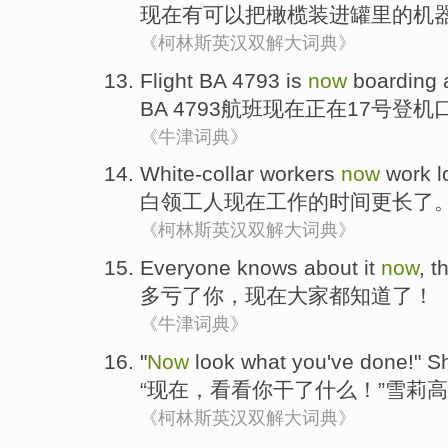
现在
有
可以
把
橄榄
装进罐里的
机
《柯林斯英汉双解大词典》
Flight
BA
4793 is
now
boarding
BA
4793
航班
现在
正在17号登机
《牛津词典》
White-collar
workers
now
work
l
白领
工人
现在
工作
的
时间
更长了
《柯林斯英汉双解大词典》
Everyone
knows about
it
now
,
t
多亏
了你，
现在
大家都
知道
了！
《牛津词典》
"
Now
look
what
you
've done
!"
Sh
“
现在
，
看看
你
干
了
什么
！”
雪莉
高
《柯林斯英汉双解大词典》