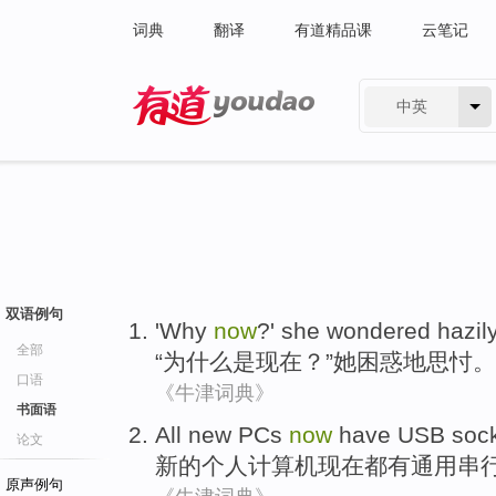
词典
翻译
有道精品课
云笔记
中英
有道 - 网易旗下搜索
双语例句
'
Why
now
?'
she
wondered hazil
全部
“
为什么是
现在
？”
她
困惑地
思忖
。
口语
《牛津词典》
书面语
All
new
PCs
now
have
USB
soc
论文
新的
个人计算机
现在
都有
通用串
原声例句