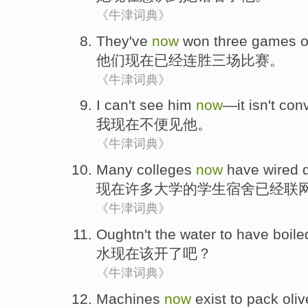
《牛津词典》
They
've
now
won
three
games
o
他们
现在
已经
连胜
三
场比赛
。
《牛津词典》
I
can't
see
him
now
—it
isn't
conv
我
现在
不便
见
他
。
《牛津词典》
Many
colleges
now
have
wired
现在
许多
大学
的
学生宿舍
已经
联
《牛津词典》
Oughtn't the
water
to have
boile
水
现在
该
开
了吧？
《牛津词典》
Machines
now
exist
to pack
oli