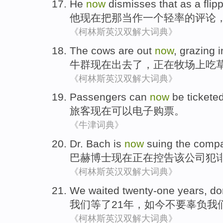
He
now
dismisses
that
as
a
flip
他
现在
把
那
当作
一个
轻率
的
评论
《柯林斯英汉双解大词典》
The
cows
are
out
now
,
grazing
i
牛群
现在
出去
了，
正在牧场
上吃
《柯林斯英汉双解大词典》
Passengers
can
now
be
ticketed
旅客
现在
可以
电子
购票。
《牛津词典》
Dr.
Bach
is
now
suing
the
comp
巴赫
博士
现在
正在控告
该
公司
犯
《柯林斯英汉双解大词典》
We
waited
twenty-one
years
,
do
我们
等了
21
年
，
如今
不要
辜负
我
《柯林斯英汉双解大词典》