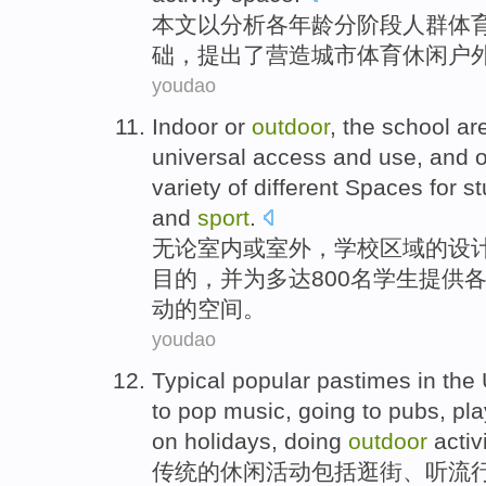
本文
以
分析
各
年龄
分阶段
人群
体
础，
提出
了
营造
城市
体育休闲户
youdao
Indoor
or
outdoor
, the
school
ar
universal
access
and
use
,
and
o
variety of
different
Spaces
for
st
and
sport
.
无论室内
或
室外
，
学校
区域
的
设
目的，
并
为
多达
800
名学生
提供
动
的
空间
。
youdao
Typical
popular pastimes
in the
to
pop
music
,
going
to
pubs
, pl
on holidays
,
doing
outdoor
activ
传统
的
休闲
活动
包括
逛街
、
听
流