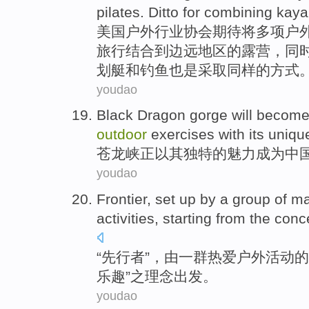
pilates
.
Ditto for
combining
kaya
美国
户外
行业协会
期待
将多项
户
旅行
结合
到
边远地区
的
露营
，
同
划艇
和
钓鱼也是采取同样的方式
youdao
Black
Dragon
gorge
will
becom
outdoor
exercises
with
its
uniqu
苍龙
峡正
以
其
独特的
魅力
成为
中
youdao
Frontier
,
set up
by
a
group
of
ma
activities
,
starting
from the
conc
“
先行者
”，
由
一
群
热爱
户外
活动
的
乐趣”之
理念
出发
。
youdao