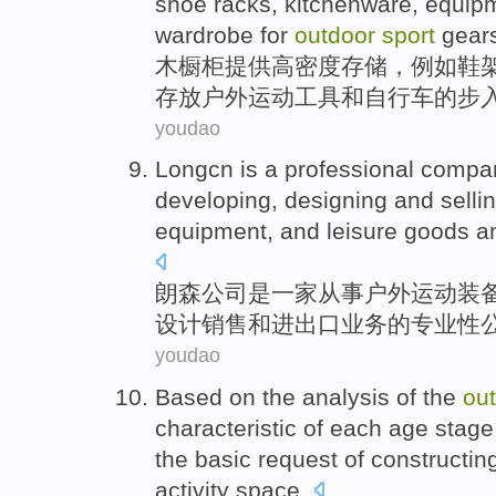
shoe
racks
,
kitchenware
,
equip
wardrobe
for
outdoor
sport
gear
木
橱柜
提供
高密度
存储
，
例如
鞋
存放
户外
运动
工具
和
自行车的
步
youdao
Longcn
is a
professional
compa
developing
,
designing
and
selli
equipment
,
and
leisure
goods
a
朗
森公司是一家
从事
户外
运动
装
设计
销售
和
进出口业务的
专业性
youdao
Based
on the
analysis
of the
ou
characteristic
of
each
age
stage
the
basic
request
of
constructin
activity
space
.