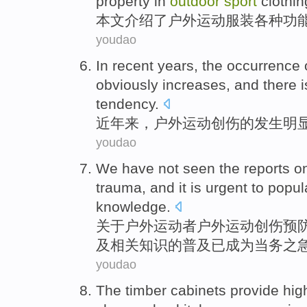
property
in
outdoor
sport
clothin
本文介绍
了
户外
运动
服装
各种
功
youdao
In recent years
, the
occurrence
obviously
increases
,
and
there i
tendency
.
近年
来，
户外
运动
创伤
的
发生
明
youdao
We
have not
seen
the
reports
o
trauma
, and
it is urgent to
popul
knowledge
.
关于
户外
运动
者户外运动
创伤
预
及相关知识的
普及
已成为
当务之
youdao
The timber
cabinets
provide
hig