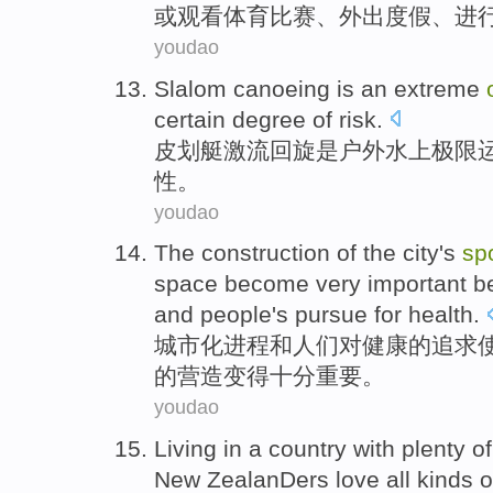
或
观看
体育比赛、外出
度假
、
进
youdao
Slalom
canoeing
is
an
extreme
certain degree
of
risk
.
皮划艇
激流回旋
是
户外
水上
极限
性。
youdao
The
construction
of
the
city
's
sp
space
become
very
important
be
and
people
's
pursue
for
health
.
城市化
进程
和
人们
对
健康
的
追求
的
营造
变得
十分
重要
。
youdao
Living in a country with plenty
New ZealanDers
love
all kinds
o