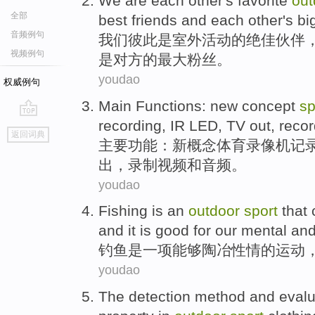
We
are
each
other
's
favorite
out
全部
best
friends
and
each
other's b
音频例句
我们
彼此
是
室外
活动的
绝佳
伙伴
视频例句
是
对方
的
最大
粉丝。
youdao
权威例句
Main
Functions
:
new
concept
sp
recording
,
IR LED
,
TV
out
,
recor
go
返回词典
top
主要
功能
：
新
概念
体育
录像机
记
出
，
录制
视频
和
音频
。
youdao
Fishing
is
an
outdoor
sport
that
and it is
good
for our
mental
an
钓鱼
是
一项
能够
陶冶性情
的
运动
youdao
The
detection
method
and
evalu