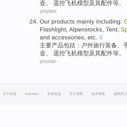
壶
、 遥控
飞机
模型
及其
配件
等
。
youdao
Our products
mainly
including
:
O
Flashlight
,
Alpenstocks
,
Tent
,
Sp
and
accessories
,
etc
.
主要
产品
包括
：
户外
旅行
装备
、
壶
、 遥控
飞机
模型
及其
配件
等
。
youdao
关于有道
Investors
有道智选
官方博客
技术博客
诚聘英