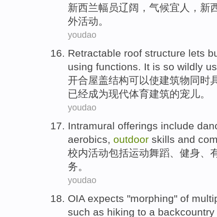
新西兰
幅员辽阔，
气候
宜人，新
外活动。
youdao
Retractable
roof
structure
lets
bu
using
functions
.
It is
so wildly u
开合
屋盖
结构
可以使
建筑物
同时
已经
成为
现代
体育建筑的宠儿。
youdao
Intramural offerings
include
dan
aerobics
,
outdoor
skills
and
com
校内
活动
包括
运动
舞蹈
、
健身
、
务
。
youdao
OIA
expects
"
morphing
" of mult
such as
hiking
to
a
backcountry