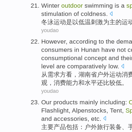
Winter
outdoor
swimming
is a
s
stimulation
of
coldness.
冬泳
运动
是以低温
刺激
为主
的
运
youdao
However,
according
to the dem
consumers
in Hunan
have not
c
consumptional
concept and thei
level
are
comparatively
low
.
从需求方
看，湖南省
户外
运动
消
观
，消费
能力
和
水平
还
比较
低。
youdao
Our products
mainly
including
:
O
Flashlight
,
Alpenstocks
,
Tent
,
Sp
and
accessories
,
etc
.
主要
产品
包括
：
户外
旅行
装备
、