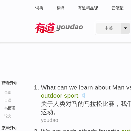
词典
翻译
有道精品课
云笔记
中英
有道 - 网易旗下搜索
双语例句
W
hat can we learn about Man vs
全部
outdoor
sport
.
口语
关
于人类对马的马拉松比赛，我
书面语
运动。
论文
youdao
原声例句