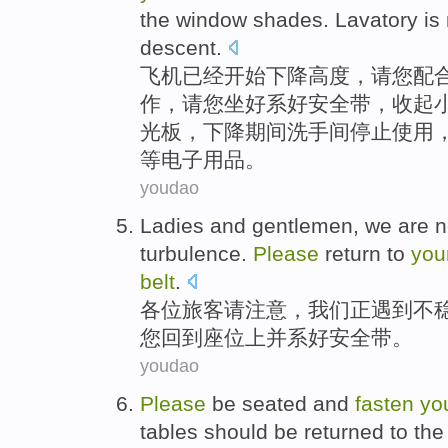
the window shades.
Lavatory
is
descent
.
飞机已经开始
下降
高度，
请
您
配
作
，请
您
坐
好
系
好安全带，收起
光板，下降
期间
洗手间
停止
使用
等电子用品。
youdao
Ladies and
gentlemen
,
we
are 
turbulence
.
Please
return to
you
belt
.
各位
旅客请注意
，
我们
正
遇到不
您
回到
座位上
并
系好安全带。
youdao
Please
be
seated
and
fasten
yo
tables
should be
returned
to
th