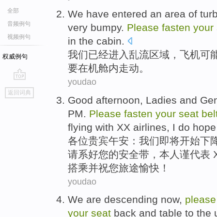
全部
We
have
entered
an
area
of
tur
音频例句
very bumpy
.
Please
fasten
your
视频例句
in
the cabin
.
我们
已经
进入
乱流
区域
，
飞机
可
权威例句
要
在
机舱
内走动。
youdao
go
返回词典
top
Good
afternoon
,
Ladies
and
Gen
PM
.
Please
fasten
your
seat
bel
flying
with
XX
airlines
, I do
hope
各位
贵宾
午
安：
我们
即将开始下
请
系好
您
的
安全带
，
本人
谨
代表
搭乘
并
祝
您旅途
愉快
！
youdao
We are
descending
now,
please
your
seat
back
and table to the