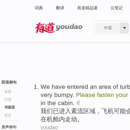
词典
翻译
有道精品课
云笔记
中英
有道 - 网易旗下搜索
双语例句
We
have
entered
an
area
of
tur
全部
very bumpy
.
Please
fasten
your
口语
in
the cabin
.
书面语
我们
已
进入
紊流
区域
，
飞机
可能
论文
在
机舱
内走动。
youdao
原声例句