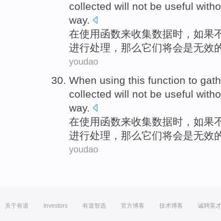
collected
will
not
be
useful
witho
way
.
在
使用
函数
来
收集
数据
时，
如果
进行处理
，
那么
它们
将会
是
无效
youdao
When
using
this
function
to
gath
collected
will
not
be
useful
witho
way
.
在
使用
函数
来
收集
数据
时，
如果
进行处理
，
那么
它们
将会
是
无效
youdao
关于有道
Investors
有道智选
官方博客
技术博客
诚聘英