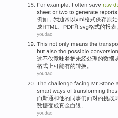
For example
,
I
often
save
raw
d
sheet
or two
to
generate
reports
例如
，
我
通常
以
xml格式
保存
原始
成
HTML
、
PDF
和
svg格式
的
报表
youdao
This
not only
means
the transpo
but also
the
possible
conversio
这
不仅
意味着
把
未经
处理
的
数据
格式
上
可能有的
转换
。
youdao
The
challenge
facing
Mr Stone
smart
ways
of transforming
thos
而
斯通
和
他
的
同事们
面对
的
挑战
数据
变成
真金白银。
youdao