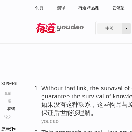
词典
翻译
有道精品课
云笔记
中英
有道 - 网易旗下搜索
双语例句
Without
that
link
,
the
survival
of
全部
guarantee
the
survival
of
knowl
口语
如果没有
这种
联系
，
这些
物品
与
书面语
保证
后世
能够
理解
。
论文
youdao
原声例句