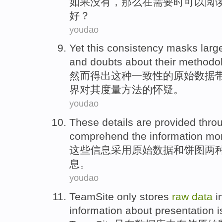
如果
没有
，那么在
需要
时
可以
阅
好？
youdao
Yet
this
consistency masks
larg
and
doubts
about
their
methodol
然而
得出
这种
一致性
的
原始
数据
界
对
其
度量方法的怀疑。
youdao
These
details
are provided thr
comprehend
the
information
mor
这些
信息
采用
原始
数据
和
饼
图两
息
。
youdao
TeamSite
only
stores
raw
data
i
information about
presentation
i