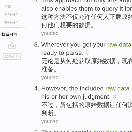
This
approach
not only
lets
any
全部
also
enables
them
to
query
it fo
音频例句
这种
方法
不仅
允许
任何人
下载
原
视频例句
何
他们
想要
的数据。
youdao
权威例句
Wherever
you
get
your
raw
data
ready
to
parse
.
go
返回词典
top
无论是从
何处
获取
原始
数据
，现
准备
。
youdao
However
,
the included
raw
data
his
or
her
own
judgment
.
不过
，
所
包括的
原始
数据
让
任何
判断。
youdao