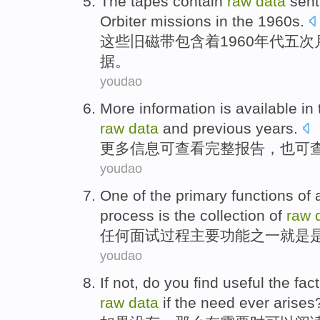
The
tapes
contain
raw
data
sent
Orbiter
missions
in
the 1960
s
.
这些
旧磁带
包含着
1960
年代
五
次
据
。
youdao
More
information
is available
in
raw
data
and
previous
years
.
更多
信息
可
查看
完整
报告
，
也
可
youdao
One
of the
primary
functions
of
process
is
the
collection
of
raw
任何
面试
过程
主要
功能
之一
就是
youdao
If
not
, do
you
find
useful
the
fact
raw
data
if the
need
ever arises