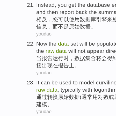
Instead
,
you
get
the
database
e
and
then
report
back the summa
相反
，
您
可以
使用
数据库
引擎
来
信息，
而
不是原始数据。
youdao
Now the
data
set
will
be
populat
the
raw
data
will not
appear
dire
当
报告
运行时
，
数据
集合
将
会得
接
出现
在
报告
上
。
youdao
It
can be
used
to
model
curvilin
raw
data
,
typically
with
logarithm
通过
转换
原始
数据
(
通常
用
对数
或
建模
。
youdao