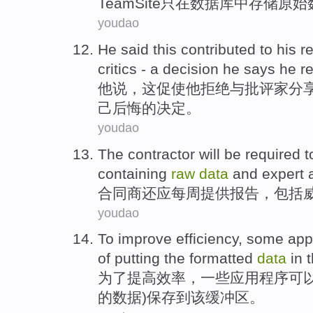
TeamSite
只
在
数据库
中
存储
原始
youdao
He
said
this
contributed to
his
re
critics
-
a
decision
he
says
he r
他
说
，
这
促使
他
拒绝
与
批评家
分
己
后悔的
决定
。
youdao
The
contractor
will be required 
containing
raw
data
and
expert
合同商还应
每周
提供
报告
，
包括
youdao
To
improve
efficiency
,
some
app
of
putting the
formatted
data
in
为了
提高
效率
，
一些
应用程序
可
的
数据)保存
到
该
缓冲区
。