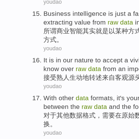
youdao
Business
intelligence
is just
a f
extracting
value
from
raw
data
i
所谓
商业
智能
其实
就是
以
某种
方
方式。
youdao
It
is
in
our
nature to
accept
a
viv
know over
raw
data
from
an imp
接受
熟人
生动地
转述
来自
客观
源
youdao
With
other
data
formats
, it's you
between
the
raw
data
and
the
f
对于
其他
数据
格式
，需要在
原始
换
。
youdao