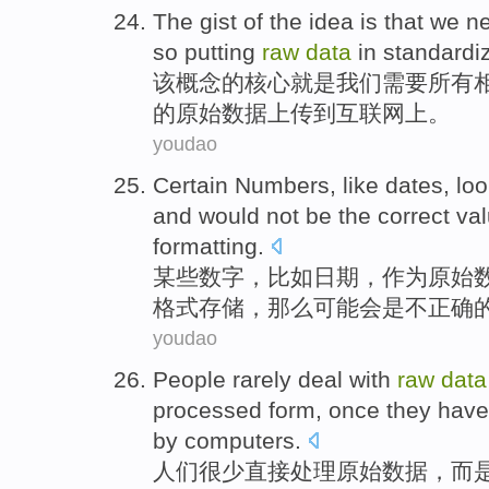
The
gist
of the
idea
is that
we
n
so
putting
raw
data
in
standardi
该
概念
的核心
就是
我们
需要
所有
的
原始
数据
上
传到互联网上。
youdao
Certain
Numbers
,
like
dates
,
loo
and
would
not
be the
correct
va
formatting
.
某些
数字
，
比如
日期
，
作为
原始
格式
存储
，
那么可能会是
不
正确
youdao
People
rarely
deal
with
raw
data
processed form, once they hav
by
computers
.
人们
很少
直接处理
原始
数据
，
而