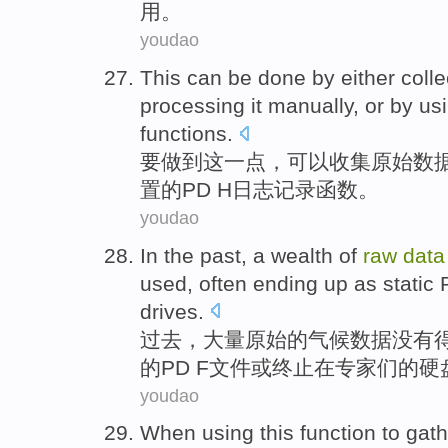
用
。
youdao
This
can
be
done
by either
colle
processing
it
manually
,
or
by us
functions
.
要
做到
这
一点，
可以
收集
原始
数
置
的
PD H
日志记录函数。
youdao
In the past
,
a wealth of
raw
data
used
,
often
ending
up as
static
drives
.
过去
，
大量
原始
的
气候
数据
没有
的
PD
F文件
或
终止
在
专家
们的硬
youdao
When
using
this
function
to
gath