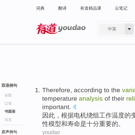
词典
翻译
有道精品课
云笔记
中英
有道 - 网易旗下搜索
双语例句
Therefore
,
according to
the
vari
全部
temperature
analysis
of their
rel
口语
important
.
书面语
因此
，
根据
电机
绕组
工作温度
的
论文
性
模型
和
寿命
是
十分
重要
的。
youdao
原声例句