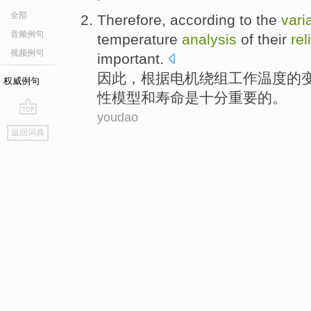
全部
Therefore
,
according to
the
vari
音频例句
temperature
analysis
of their
rel
视频例句
important
.
因此
，
根据
电机
绕组
工作温度
的
权威例句
性
模型
和
寿命
是
十分
重要
的。
youdao
go
返回词典
top