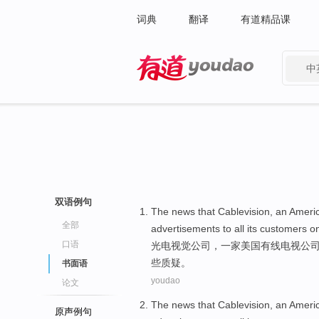
词典
翻译
有道精品课
中
有道 - 网易旗下搜索
双语例句
The
news
that
Cablevision
, an
Ameri
全部
advertisements
to
all
its
customers
o
口语
光电
视觉
公司
，一家
美国
有线电视
公
些
质疑。
书面语
youdao
论文
The
news
that
Cablevision
, an
Ameri
原声例句