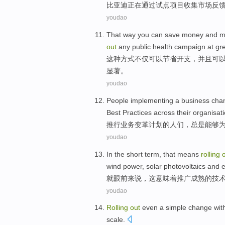
比亚迪
正在
通过
试点
项目
收集
市场
反
youdao
That
way
you
can
save
money
and
m
out
any
public
health
campaign
at
gr
这种
方式
不仅
可以
节省
开支
，
并且
可
显著
。
youdao
People
implementing
a
business
cha
Best
Practices
across their
organisat
推行
业务
变革
计划
的
人们
，
总是
能够
youdao
In the
short term
,
that
means
rolling
wind
power
,
solar
photovoltaics
and
就
眼前
来说，
这
意味着
推广
成熟的
技
youdao
Rolling
out
even
a
simple
change
wit
scale
.