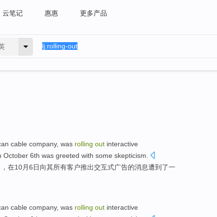
云笔记
惠惠
更多产品
英
can
cable
company
, was
rolling
out
interactive
n
October
6th
was greeted
with
some
skepticism
.
司，
在
10月
6日
向
其
所有
客户
推出
交互式
广告
的
消息
遭到
了
一
can
cable
company
, was
rolling
out
interactive