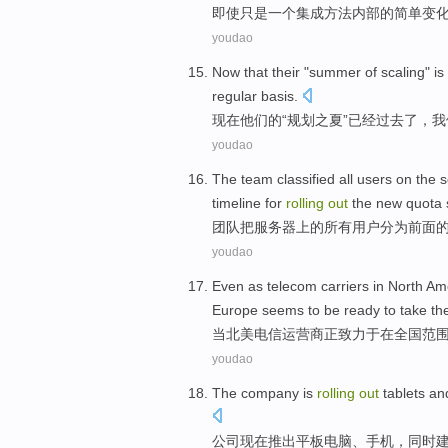
即使只是
一个
集成
方法
内部
的简单
变
youdao
Now that
their
"
summer
of
scaling"
is
regular basis.
现在
他们
的
“规划之
夏
”
已经
过去了，我
youdao
The
team
classified
all
users
on
the
s
timeline for
rolling
out
the
new
quota
团队
把
服务器
上
的
所有
用户
分为
前面
youdao
Even
as
telecom
carriers
in
North Am
Europe
seems to be
ready to
take
th
当
北美
电信
运营商正
致力于
在
全国范
youdao
The company
is
rolling
out
tablets
an
公司
现在
推出
平板电脑
、
手机
，
同时