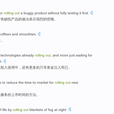
or
rolling
out
a buggy
product
without fully
testing
it first.
布
有
缺陷
产品
的做法表示强烈的
愤慨
。
coffees
and
smoothies
.
汁
。
technologies
already
rolling
out
,
and
more
just
waiting for
t.
在
投入使用中，
还有
更多
的
只
等
资金
注入而已
。
s
to
reduce
the
time
-
to
-
market
for
rolling
out
new
体服务
的
上市
时间的
方法
。
f
life
by
rolling
out
blankets
of
fog
at night
.