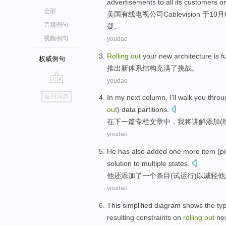
advertisements
to
all
its
customers
o
全部
美国
有线电视
公司
Cablevision 于
10月
音频例句
疑。
视频例句
youdao
Rolling
out
your
new
architecture
is fu
权威例句
推出
新
体系结构
充满
了挑战。
youdao
go
返回词典
In my next
column
,
I
'll
walk you throu
top
out
)
data
partitions
.
在下
一
篇专栏文章中
，
我
将
讲解添加
(
youdao
He
has also
added
one
more
item
(
pi
solution
to
multiple
states
.
他
还
添加了
一
个
条目
(
试运行
)
以
减轻
他
youdao
This
simplified
diagram
shows
the
typ
resulting
constraints on
rolling
out
ne