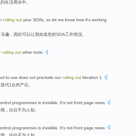
化
到
生活
用水
中。
n
rolling
out
your SOAs
,
so
let
me
know how
it
's
working
了
乐趣
，
因此
可以
让
我
知道
您
的
SOA工作情况。
r
rolling
out
other
tools
.
ool
to
use
does not
preclude
our
rolling
out
Iteration
1
.
在
迭代
1众
的
产出。
ontrol
programmes
is
invisible
. It's not
front page
news
.
新闻，
往往不为人知
。
ontrol
programmes
is
invisible
. It's not
front page
news
.
新闻，
往往不为人知
。