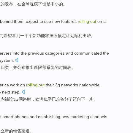
化
的发布，
在
全球
规模下
也是
不小
的。
behind them,
expect to
see
new
features
rolling
out
on a
们
希望
看到
一个个
新
功能
将按照预定计划顺利出炉。
ervers
into
the previous
categories
and communicated
the
system
.
的
四类
，
并
公布
推出
新
限额
系统的
时间表
。
erica
work on
rolling
out
their
3
g
networks
nationwide
,
e next step
.
围内铺设
3
G
网络
时，
欧洲
似乎
已
准备
好了迈向
下一步
。
d
smart phones
and
establishing
new
marketing
channels
.
建立
新的
销售
渠道
。