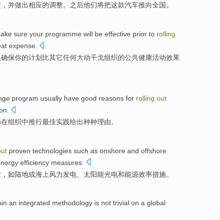
馈
，
并
做出
相应的
调整
。之后他们将把
这
款汽车
推向全国
。
ake sure
your
programme
will be
effective
prior to
rolling
eat expense
.
以
确保
你
的
计划
比
其它任何
大动干戈组织的
公共
健康
活动
效果
nge
program
usually
have
good reasons
for
rolling
out
ion
.
为
在组织中推行
最佳
实践
给出种种
理由
。
out
proven
technologies
such as
onshore
and
offshore
energy
efficiency
measures
.
术
，
如
陆地
或
海上
风力
发电
、
太阳能
光电
和
能源
效率
措施。
hin
an
integrated
methodology
is
not trivial
on
a
global