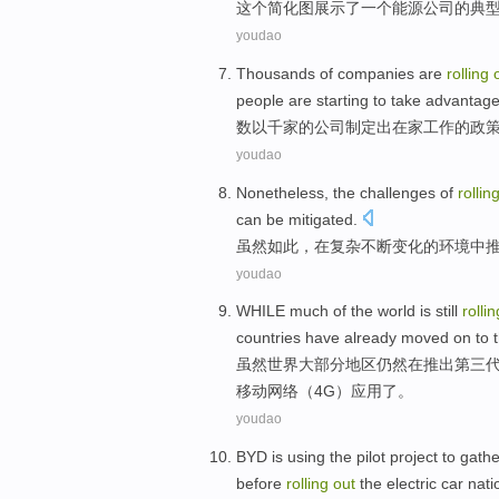
这个
简化
图
展示了
一个
能源
公司
的
典
youdao
Thousands
of
companies
are
rolling
people
are
starting to
take advantag
数以
千家
的
公司
制定
出
在家
工作
的
政
youdao
Nonetheless
,
the
challenges
of
rollin
can
be
mitigated
.
虽然如此
，
在
复杂
不断变化
的
环境中
youdao
WHILE
much of
the
world
is still
rolli
countries
have already
moved on to
虽然
世界
大部分
地区
仍然
在
推出
第三
移动网络（
4
G）应用了。
youdao
BYD
is
using the
pilot
project
to
gathe
before
rolling
out
the electric
car
nati