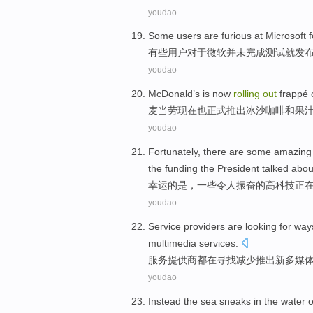
youdao
Some
users
are
furious
at
Microsoft
f
有些
用户
对于
微软
并未完成测试就发
youdao
McDonald’s
is now
rolling
out
frappé
麦当劳
现在
也正式推出冰沙
咖啡
和
果
youdao
Fortunately
, there
are
some
amazing
the
funding
the
President
talked abou
幸运
的
是
，
一些
令人振奋的
高科技
正
youdao
Service
providers
are looking
for
way
multimedia
services
.
服务
提供商都
在
寻找
减少
推出
新
多媒
youdao
Instead
the
sea
sneaks
in the
water
o