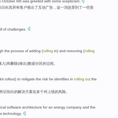
n
October
6th
was greeted
with
some
scepticism
.
6日
向
其
所有
客户
推出
了
互动
广告
，
这
一
消息
受到
了
一些
质
ll
of
challenges
.
gh the
process
of
adding
(
rolling
in)
and
removing
(
rolling
移入
)
和
删除
(
移
出
)
数据
分区
的
过程
。
lot rollout
)
to
mitigate
the
risk
he
identifies in
rolling
out
the
所识别
出
的
解决方案
在
多个
州上线的
风险
。
ical
software
architecture
for
an
energy
company
and
the
w
technology
.