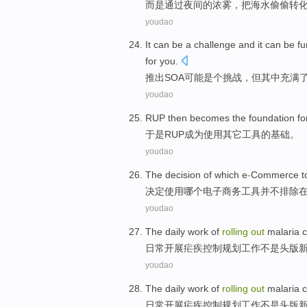
而是
通过
夜间
的
浓雾
，把
海水
偷偷转
youdao
It
can
be a challenge
and
it
can
be
fu
for
you
.
推出
SOA
可能
是个
挑战，
但
其中充满
youdao
RUP
then
becomes
the
foundation
fo
于是
RUP
成为
使用
其它
工具
的
基础
。
youdao
The
decision
of
which
e
-
Commerce
t
决定
使用
哪个
电子商务
工具
并不
排除
youdao
The daily
work
of
rolling
out
malaria
c
日常
开展
疟疾
控制
规划
工作
不是
头版
youdao
The daily
work
of
rolling
out
malaria
c
日常
开展
疟疾
控制
规划
工作
不是
头版