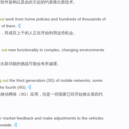
型
软件
架构
以及
由此
引起的
约束
推出
新
技术
。
out
work
from home
policies
and
hundreds
of
thousands
of
e
of
them
.
策
，
而
成百
上千
的
人
正在
开始
利用
这些机会
。
g
out
new
functionality
in
complex
,
changing
environments
推出
新
功能
的
挑战
可能
会
有所减缓
。
ng
out
the third
generation
(
3
G
) of
mobile
networks
,
some
the fourth
(
4
G
).
代
移动
网络
（
3
G
）应用，
但是一些
国家
已经
开始
推出
第四
代
r
market
feedback
and
make
adjustments
to
the
vehicles
onwide
.