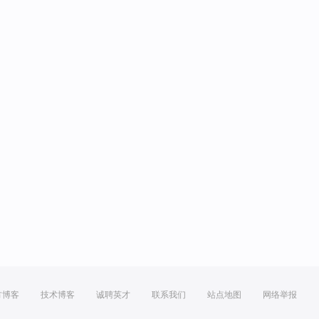
方博客
技术博客
诚聘英才
联系我们
站点地图
网络举报