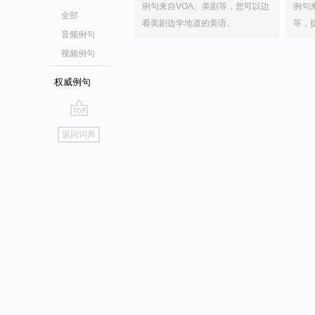
例句来自VOA、美剧等，您可以边
例句
全部
看美剧边学地道的美语。
等，
音频例句
视频例句
权威例句
go
返回词典
top