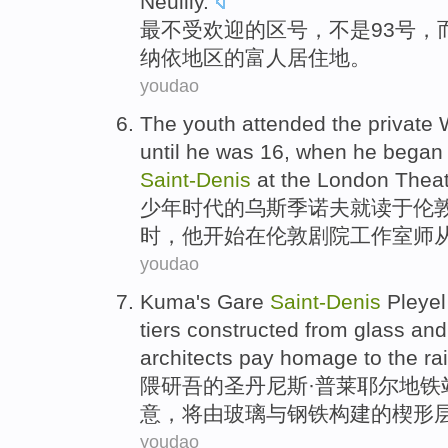
Neuilly
.
最
不
受欢迎
的
区号
，不是93号，
纳依地区的富人
居住地
。
youdao
The youth
attended
the
private
until he was
16
,
when
he
began
Saint-Denis
at
the
London
Thea
少年
时代的乌斯季诺夫
就读于
伦
时
，
他
开始
在伦敦
剧院
工作室师从
youdao
Kuma
's Gare
Saint-Denis
Pleye
tiers
constructed
from
glass
and
architects
pay
homage
to
the ra
隈
研吾
的圣丹尼斯·普莱耶尔地铁
意
，
将
由
玻璃
与
钢铁
构建
的
楔形
youdao