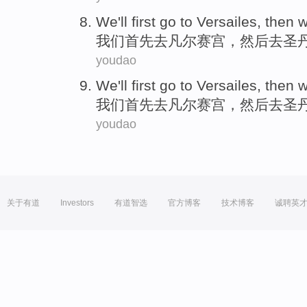
We
'll first
go
to
Versailes
,
then 
我们
首先
去
凡尔赛宫
，
然后
去
圣
youdao
We
'll first
go
to
Versailes
,
then 
我们
首先
去
凡尔赛宫
，
然后
去
圣
youdao
关于有道
Investors
有道智选
官方博客
技术博客
诚聘英