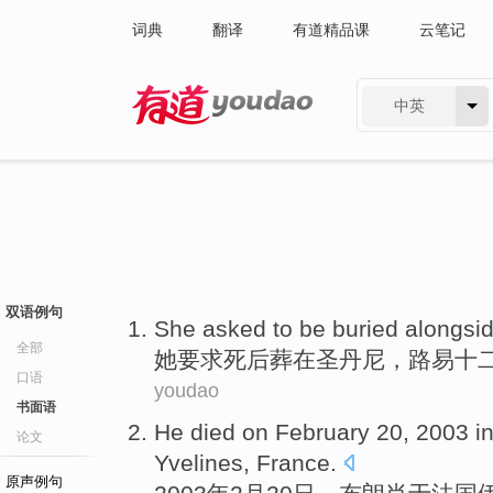
词典
翻译
有道精品课
云笔记
中英
有道 - 网易旗下搜索
双语例句
She
asked to
be buried alongsi
全部
她
要求
死后
葬
在圣丹尼，
路易
十
口语
youdao
书面语
He
died
on February
20
, 2003 i
论文
Yvelines
, France.
原声例句