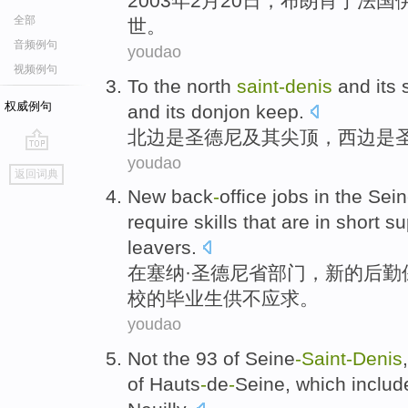
2003年2月
20
日
，布朗肖于法国
全部
世
。
音频例句
youdao
视频例句
To the north
saint-denis
and
its
权威例句
and
its
donjon keep.
北边
是圣德尼
及其
尖顶
，
西边
是
youdao
go
返回词典
top
New
back
-
office
jobs
in
the Sei
require
skills
that
are in short
su
leavers.
在
塞纳
·圣德尼省
部门
，
新的
后勤
校的毕业生
供不应求
。
youdao
Not
the 93
of
Seine
-
Saint-Denis
of
Hauts
-
de
-
Seine
, which inclu