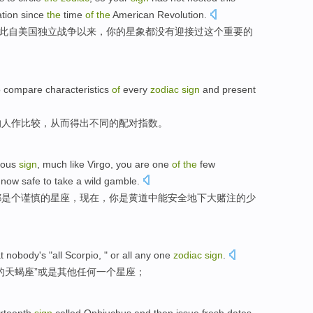
tion
since
the
time
of
the
American
Revolution
.
此
自
美国
独立
战争以来，
你
的
星象都
没有
迎接过
这个
重要的
o
compare
characteristics
of
every
zodiac
sign
and present
的
人作
比较
，从而得出不同的配对指数。
ious
sign
,
much
like
Virgo
,
you
are one
of
the
few
 now
safe
to take
a wild
gamble.
都
是个
谨慎
的
星座
，
现在
，
你
是
黄道
中能安全地下大赌注的
少
t
nobody
's
"
all Scorpio
, "
or
all any
one
zodiac
sign
.
的
天蝎座”
或是
其他
任何一个星座；