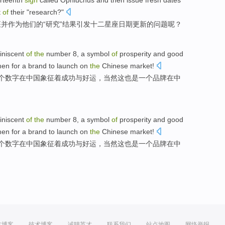
irteenth
sign
called
Ophiuchus
and
then
issue
fresh
dates
t
of
their
"
research
?"
座
并
作为
他们
的
“
研究
”
结果
引发
十二
星座
日期
更新
的
问题
呢？
iniscent
of
the
number
8
, a
symbol
of
prosperity
and
good
men
for
a
brand
to
launch
on
the
Chinese
market
!
个
数字
在
中国
象征
着
成功
与
好运
，
当然
这
也是
一个
品牌
在
中
iniscent
of
the
number
8
, a
symbol
of
prosperity
and
good
men
for
a
brand
to
launch
on
the
Chinese
market
!
个
数字
在
中国
象征
着
成功
与
好运
，
当然
这
也是
一个
品牌
在
中
方博客
技术博客
诚聘英才
联系我们
站点地图
网络举报