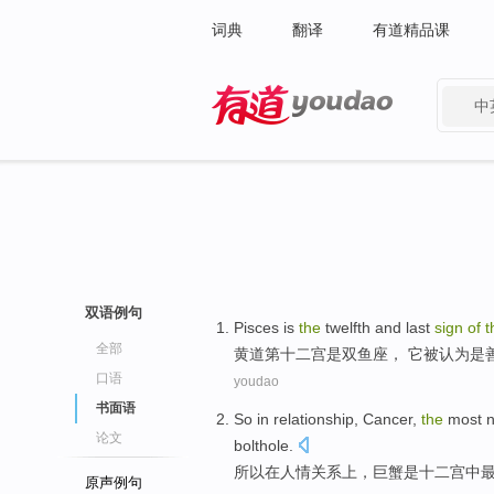
词典
翻译
有道精品课
中
有道 - 网易旗下搜索
双语例句
Pisces
is
the
twelfth
and last
sign
of
t
全部
黄道
第十二
宫
是
双鱼座， 它被认为是
口语
youdao
书面语
So
in
relationship
, Cancer,
the
most
论文
bolthole
.
所以
在
人情
关系
上，巨蟹是十二宫中
原声例句