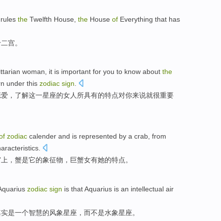
h
rules
the
Twelfth
House
,
the
House
of
Everything that has
十二
宫
。
ttarian
woman, it
is
important
for
you
to know about
the
rn under
this
zodiac
sign
.
恋爱，
了解
这
一星座的
女人
所具有
的
特点
对
你来说就
很
重要
of
zodiac
calender
and
is
represented by a
crab
, from
aracteristics
.
宫上，
蟹
是
它的
象征物
，
巨蟹
女
有
她
的
特点
。
Aquarius
zodiac
sign
is
that
Aquarius
is
an intellectual
air
其实是
一
个
智慧
的
风
象
星座
，
而
不是水象星座。