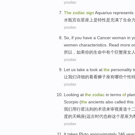
youdao
The
zodiac
sign
Aquarius represents
水瓶
宫
在
星座
上是
特性
是
充满
了
生命
youdao
So
,
if
you
have
a
Cancer
woman
in
y
women
characteristics
.
Read
more on
所以
，
如果
你
的
生命
中
有
个
巨蟹座
女
youdao
Let
us
take a look at
the
personality
t
让
我们
详细
的
看看
狮子座
有哪些
个性
youdao
Looking at
the
zodiac
in
terms
of
pla
Scorpio
(
the
ancients
also
called
this
我们
用
行星
法则
的
术语
来
审视
黄道
十
度
的
天蝎座
(
远古时代
也
称
这个
星座
为
youdao
It takes Pluto
approximately
246
year