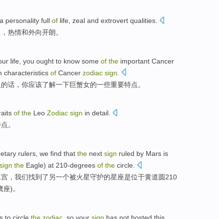
a
personality
full
of
life
,
zeal
and
extrovert
qualities.
力
，
热情
和
外向开朗。
our
life
, you
ought
to know
some
of
the
important
Cancer
 characteristics
of
Cancer
zodiac
sign
.
人
的话，你
应该
了解
一下巨蟹
女的
一些
重要
特点
。
raits
of
the
Leo
Zodiac
sign
in detail
.
特点
。
netary
rulers,
we
find
that
the
next
sign
ruled
by
Mars
is
sign
the
Eagle
) at 210
-degrees
of
the
circle.
二宫，我们
找到
了
另
一个
被
火星
守护的星座
是
位于黄道圆210
鹰
座)。
s
to
circle
the
zodiac
,
so
your
sign
has not
hosted
this