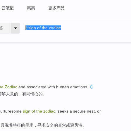
云笔记
惠惠
更多产品
英
he
Zodiac
and associated
with
human
emotions
.
善解人意
的
、
有
同情心的。
nurturesome
sign
of
the
zodiac
,
seeks a
secure
nest
,
or
最具
滋养
特征
的
星座
，
寻求
安全
的
巢穴
或
避风港。