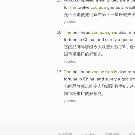
What
compelled
them
to
declare
a th
for
the
twelve
zodiac
signs
as a
resul
是什么
迫使
他们
宣布
第十三星座蛇夫
youdao
The
bull-head
zodiac
sign
is
also
rem
fortune
in
China
,
and surely
a god
o
它
的
品牌
标志
能
令人联想到数字
8
，这
国
市场
推广
的好
预兆
。
youdao
The
bull-head
zodiac
sign
is
also
rem
fortune
in
China
,
and surely
a god
o
它
的
品牌
标志
能
令人联想到数字
8
，这
国
市场
推广
的好
预兆
。
youdao
关于有道
Investors
有道智选
官