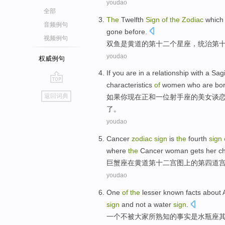
youdao
全部
The
Twelfth
Sign
of
the
Zodiac
whic
音频例句
gone before.
视频例句
双鱼是
黄道
的
第十二
个
星座
，
统治
第
youdao
权威例句
If
you
are
in a relationship with
a
Sagi
characteristics
of
women who
are bo
go
返回词典
如果
你
现在
正和
一
位
射手
座
的
美女谈
top
了。
youdao
Cancer
zodiac
sign
is
the
fourth
sign
where
the
Cancer
woman
gets
her
ch
巨蟹座
在黄道
第十二
宫
图上的
第四
道
youdao
One
of
the
lesser known
facts about
sign
and not
a water
sign
.
一
个不被大家所
熟知
的
事实
是
水瓶
座