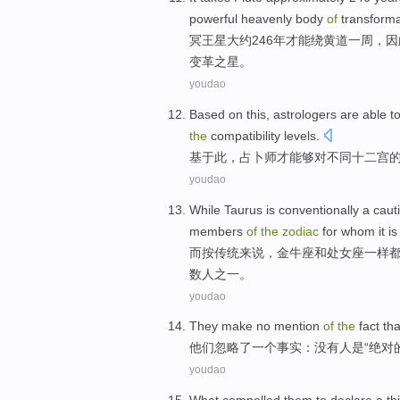
powerful heavenly body
of
transforma
冥王星
大约
246
年
才能
绕
黄道
一周，
因
变革
之星。
youdao
Based on
this
,
astrologers
are able
t
the
compatibility levels
.
基于
此
，
占卜
师
才
能够对不同
十二
宫
youdao
While
Taurus is
conventionally
a caut
members
of
the
zodiac
for whom it
is
而
按
传统
来说，
金牛座
和
处女座
一样
数
人之一。
youdao
They
make no mention
of
the
fact tha
他们
忽略了一个
事实
：
没有人
是
“
绝对
youdao