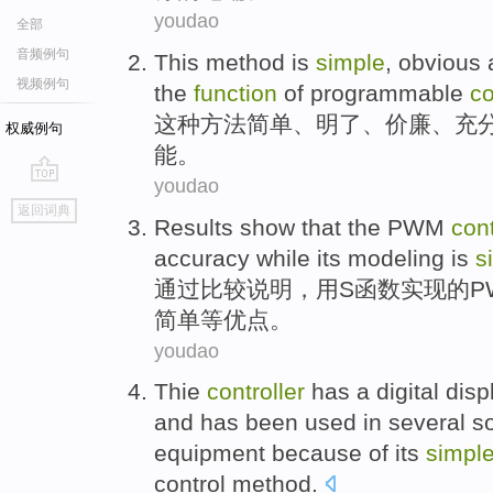
youdao
全部
音频例句
This
method
is
simple
,
obvious
视频例句
the
function
of
programmable
co
这种
方法
简单
、
明了
、
价廉
、
充
权威例句
能
。
youdao
go
返回词典
top
Results
show
that the
PWM
cont
accuracy while its
modeling
is
s
通过比较
说明
，用S函数
实现
的
P
简单
等优点。
youdao
Thie
controller
has
a
digital
disp
and
has
been
used
in
several so
equipment
because of its
simpl
control
method.