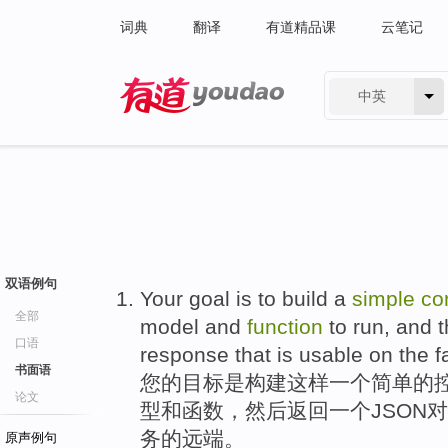
词典
翻译
有道精品课
云笔记
中英
有道 - 网易旗下搜索
双语例句
Your
goal
is
to
build
a
simple
con
全部
model
and
function
to
run
,
and 
口语
response
that
is usable
on the
f
书面语
您
的
目标
是
构建这样
一
个
简单
的
论文
型
和
函数
，
然后
返回
一个
JSON
对
务
的
远
端
。
原声例句