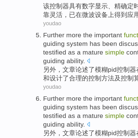
该
控制器
具有
数字
显示
、
精确
定
靠
灵活，
已
在
微波
设备
上
得到
应
youdao
Further more
the
important
func
guiding
system
has been
discu
testified
as
a mature
simple
cont
guiding ability.
另外
，文章
论述了
模糊
pid
控制器
和
设计了合理的
控制
方法
及控制
youdao
Further more
the
important
func
guiding
system
has been
discu
testified
as
a mature
simple
cont
guiding ability.
另外
，文章
论述了
模糊
pid
控制器