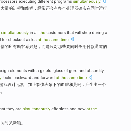
rocessors
executing
different
programs
simultaneously
.
行
大量
的
进程
和
线程
，
经常
还会
有
多个
处理器
确实
在
同时
运行
simultaneously
in
all
the
customers
that will
shop
during
a
d
for
checkout
aisles
at
the
same
time
.
购物
的
所有
顾客
感兴趣，
而是
只
对
那些
要同时
争用付款通道
的
sign
elements
with
a gleeful gloss
of
gore
and
absurdity
,
y
looks
backward
and
forward
at
the
same
time
.
游戏
设计
元素
，
加上
欢快表象下的
血腥
和
荒诞
，
产生出
一个
戏。
that
they
are
simultaneously
effortless
and new
at
the
易
同时又新颖。