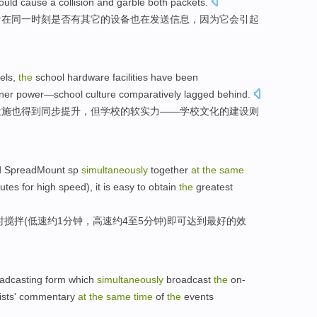
ould
cause a
collision
and
garble
both
packets
.
看
在
同一
时刻
是否
有
其它
的
设备
也在
发送
信息，
因为它
会
引起
els
,
the
school
hardware
facilities
have
been
nner power
—school
culture
comparatively
lagged behind
.
设施
也
得到
同步
提升
，
但
学校的软
实力
——学校
文化
的
建设则
d
SpreadMount
sp
simultaneously
together
at
the
same
utes
for high
speed
), it is easy to
obtain
the
greatest
时
搅拌(
低速
约1
分钟
，
高速
约4至5
分钟
)即可
达到
最好
的
效
adcasting
form
which
simultaneously
broadcast
the
on-
ists
' commentary
at
the
same
time
of
the
events