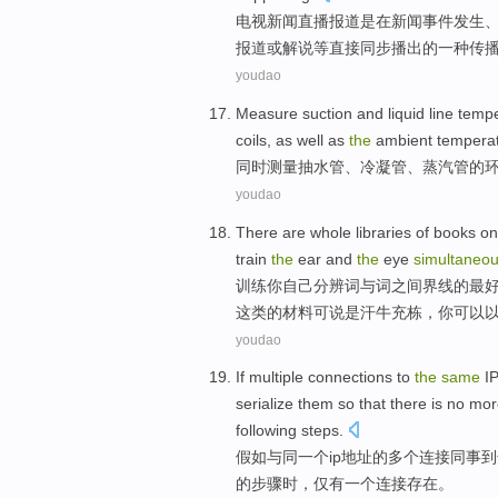
电视
新闻
直播
报道
是
在
新闻
事件
发生
报道或解说等直接
同步
播出
的
一
种
传
youdao
Measure
suction
and
liquid
line
tempe
coils, as well as
the
ambient
tempera
同时
测量
抽水管、
冷凝
管、蒸汽管
的
youdao
There
are
whole libraries
of
books o
train
the
ear
and
the
eye
simultaneou
训练
你
自己分辨词
与
词之间界线
的
最
这
类的材料可说是汗牛充栋，你
可以
youdao
If
multiple
connections
to
the
same
I
serialize
them
so
that
there
is no mor
following
steps
.
假如
与
同一个
ip
地址
的
多个
连接
同事到
的步骤
时
，仅有
一个
连接
存在
。