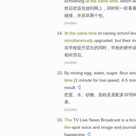
something
at
the
same
time
,
which
w
然后
把
该
包
放到
网上，
同时
听
一听
看
碰撞
，
并
弄坏
两个包。
youdao
At
the
same
time
of
raising
school
lev
simultaneously
upgraded
,
but
their
i
在
学校
提升
层次
的
同时
，学校的
硬件
相对
滞后
。
youdao
By mixing
egg
,
water
,
sugar
,
flour
an
time
(
1
minute
for
low
speed,
4-5
min
result
.
把
蛋
、
水
、
砂糖
、
面粉
及
喜
配多
SP
同
果。
youdao
The
TV
Live
News
Broadcast
is
a
bro
the
-spot
voice
and
image
and
journal
happening
.