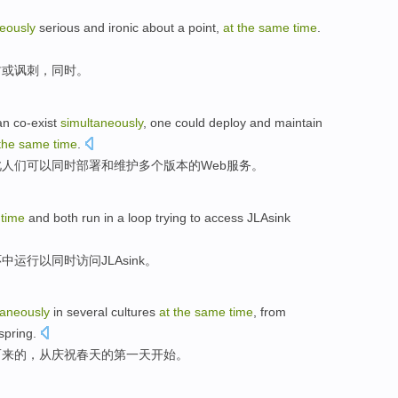
eously
serious
and
ironic
about
a
point
,
at
the
same
time
.
肃
或
讽刺
，
同时
。
an
co-exist
simultaneously
, one
could
deploy
and
maintain
the
same
time
.
此人们
可以
同时
部署
和
维护
多个版本的
Web
服务。
time
and
both
run
in
a
loop
trying to
access
JLAsink
环
中
运行
以
同时
访问
JLAsink
。
taneously
in
several
cultures
at
the
same
time
,
from
spring
.
而来
的
，
从
庆祝
春天
的
第一
天
开始。