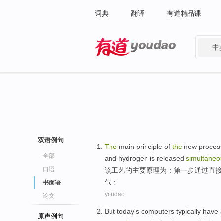
词典
翻译
有道精品课
中
有道 - 网易旗下搜索
双语例句
The
main
principle
of
the
new
proces
全部
and
hydrogen
is released
simultaneo
口语
该
工艺
的
主要
原理
为
：
第一步
通过直
气
；
书面语
youdao
论文
But
today's
computers
typically
have
原声例句