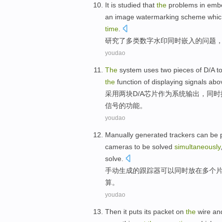
It is
studied
that
the
problems
in
emb
an
image
watermarking scheme whi
time
.
研究了
多
类数字
水印
同时
嵌入
的
问题
youdao
The
system
uses
two
pieces of
D
/
A
t
the
function
of
displaying
signals ab
采用
两
块
D
/
A
芯片作为
系统
输出
，
同时
信号
的
功能
。
youdao
Manually
generated
trackers
can
be
cameras
to be
solved
simultaneously
solve
.
手动
生成
的
跟踪器
可以
同时
放在
多个
算。
youdao
Then
it puts
its
packet
on
the
wire
an