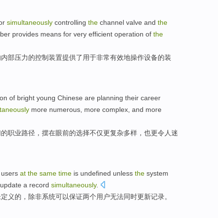
or
simultaneously
controlling
the
channel
valve
and
the
ber
provides
means for
very
efficient
operation
of
the
的
内部
压力
的
控制
装置
提供了
用于
非常
有效地
操作
设备的装
ion
of
bright
young
Chinese
are
planning
their
career
taneously
more
numerous,
more
complex, and
more
们
的
职业
路径
，
摆在
眼前的
选择不仅
更
复杂多样
，也更令人迷
users
at
the
same
time
is
undefined
unless
the
system
update
a record
simultaneously
.
未定义
的，
除非
系统
可以
保证
两个用户
无法
同时
更新
记录。