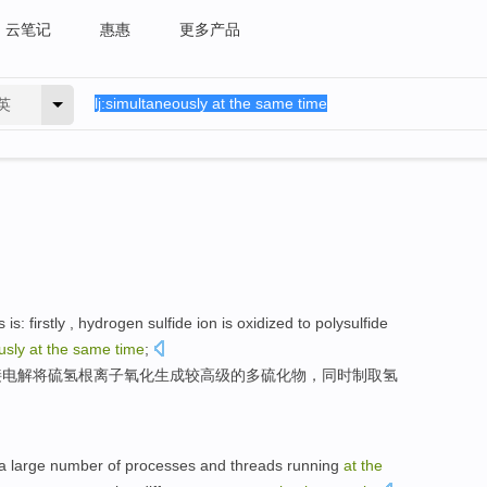
云笔记
惠惠
更多产品
英
s
is
:
firstly
,
hydrogen
sulfide
ion
is oxidized
to
polysulfide
usly
at
the
same
time
;
接电解将
硫
氢
根
离子
氧化生成
较
高级的
多硫化物
，同时制取
氢
a large number
of
processes
and
threads
running
at
the