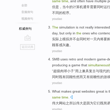
same
time
, and
often
have
multiple
p
全部
但是
，
当今
的
计算机
通常
需要
同时
运
音频例句
不同
的
程序
。
视频例句
youdao
The
simulation
is not
really interested
权威例句
day
,
but
only
in
the
ones who
conten
实际上
模拟
并不
会
同时
对
一
天内
将要
go
顾客感兴趣。
返回词典
top
youdao
SMB uses
retro
and
modern
game-de
producing
a
game that
simultaneousl
“超级肉球小子”
用上
兼具
复古
与
现代
的
同时
既有
回顾性然而
又
有前瞻性的游
youdao
What makes
great
websites
great
is 
same
time
.
伟大
网站
之所以伟大
是因为
它们
既
简
youdao