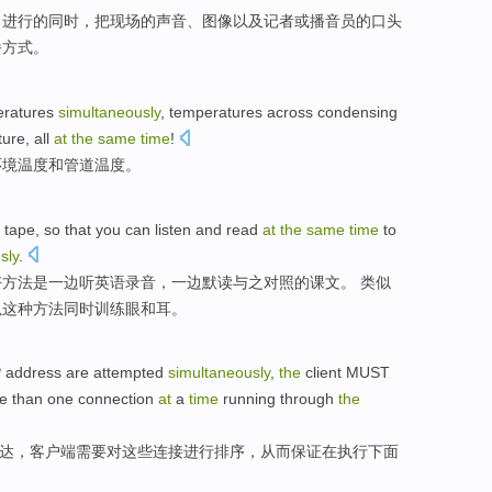
、
进行
的
同时
，
把
现场的
声音
、
图像
以及
记者
或
播音员
的口头
播
方式
。
ratures
simultaneously
, temperatures across
condensing
ture
, all
at
the
same
time
!
环境
温度
和
管道
温度
。
n
tape
, so that
you
can
listen
and
read
at
the
same
time
to
sly
.
好方法
是
一边
听
英语
录音
，一边默读与之对照的课文。 类似
以这种方法
同时
训练
眼
和
耳
。
P
address
are attempted
simultaneously
,
the
client
MUST
e than one
connection
at
a
time
running through
the
达，
客户
端
需要
对
这些
连接
进行
排序
，
从而
保证
在
执行
下面