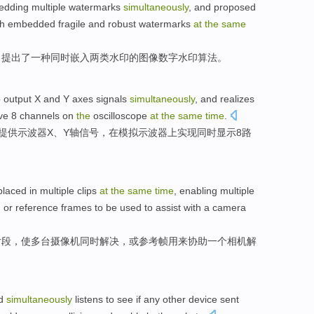
edding
multiple
watermarks
simultaneously
, and
proposed
ch
embedded
fragile and robust watermarks
at
the
same
，
提出了
一种
同时
嵌入
两类水印的
图像
数字水印算法。
o
output
X
and
Y
axes
signals
simultaneously
, and
realizes
ove
8
channels
on
the
oscilloscope
at
the
same
time
.
提供
示波器
X
、
Y
轴
信号
，
在
模拟示波器
上
实现
同时
显示
8
路
placed in
multiple
clips
at
the
same
time
,
enabling
multiple
,
or
reference
frames
to be used to
assist with
a
camera
片段
，
使
多
台摄像机
同时
解决
，
或
参考
帧
用来
协助
一个
相机
解
d
simultaneously
listens to
see
if
any
other
device
sent