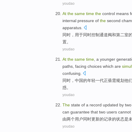
youdao
At
the
same
time
the
control
means
f
internal
pressure
of
the
second
cham
apparatus
.
同时
，
用于
同时
控制
通道
阀
和
第二
室
置。
youdao
At
the
same
time
,
a
younger
generat
paths
,
facing
choices
which are
simul
confusing.
同时
，
中国
的
年轻
一
代
正亟需
规划
他
惑。
youdao
The
state
of
a
record
updated
by
two
can
guarantee that
two users
cannot
由
两
个
用户
同时
更新
的
记录
的
状态
是
youdao