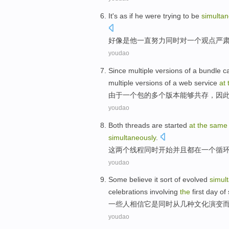
It
's
as if
he
were
trying to
be
simultan
好像是
他
一直
努力
同时
对
一个
观点
严
youdao
Since
multiple
versions
of
a
bundle
c
multiple
versions of a web
service
at
由于
一个
包
的
多个
版本
能够
共存，
因
youdao
Both
threads
are
started
at
the
same
simultaneously
.
这
两
个
线程
同时
开始
并且
都
在
一个
循
youdao
Some
believe
it
sort of
evolved
simul
celebrations involving
the
first
day
of
一些人
相信
它
是
同时
从
几种
文化
演变
youdao