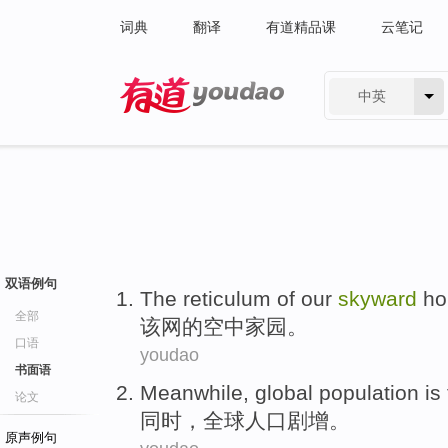
词典
翻译
有道精品课
云笔记
中英
有道 - 网易旗下搜索
双语例句
The
reticulum
of
our
skyward
ho
全部
该
网
的
空中
家园
。
口语
youdao
书面语
Meanwhile
,
global
population
is
论文
同时
，
全球
人口
剧增
。
原声例句