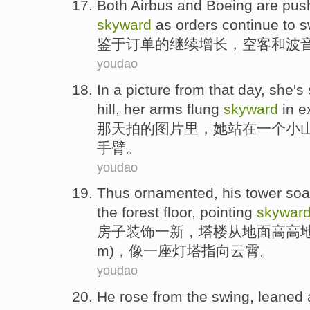
Both
Airbus
and
Boeing
are
push
skyward
as
orders
continue to
s
鉴于
订单
的
继续
增长
，
空客
和
波
youdao
In
a
picture from
that day
,
she
's
hill,
her arms
flung
skyward
in e
那天
拍
的
图片
里，
她
站
在
一个
小
手臂。
youdao
Thus
ornamented
,
his tower
soa
the
forest
floor
,
pointing
skywar
房子
装饰
一新，
塔楼
从
地面
高高
m)，
像
一
座灯塔
指向
云霄。
youdao
He
rose
from
the swing
,
leaned