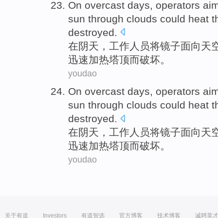
On
overcast days,
operators
aim
sun
through clouds could
heat
t
destroyed
.
在阴天
，
工作人员
将
镜子
面向天
迅速
加热
塔顶
而破坏
。
youdao
On
overcast days,
operators
aim
sun
through clouds could
heat
t
destroyed
.
在阴天
，
工作人员
将
镜子
面向天
迅速
加热
塔顶
而破坏
。
youdao
关于有道
Investors
有道智选
官方博客
技术博客
诚聘英