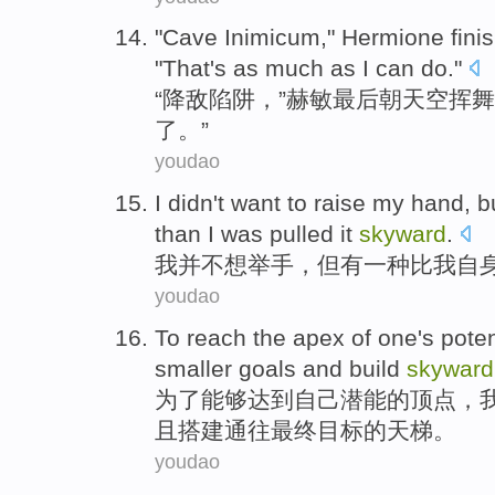
"
Cave Inimicum
,"
Hermione
fini
"That's as much as
I
can
do
."
“降
敌
陷阱，”
赫敏
最后朝
天空挥舞
了。”
youdao
I
didn't want to
raise
my
hand
,
b
than
I
was pulled it
skyward
.
我
并
不想
举手
，
但
有
一种
比
我自
youdao
To
reach
the
apex
of
one
's poten
smaller
goals
and
build
skyward
为了
能够达到
自己
潜能
的
顶点
，
且
搭建
通往最终目标的
天梯
。
youdao