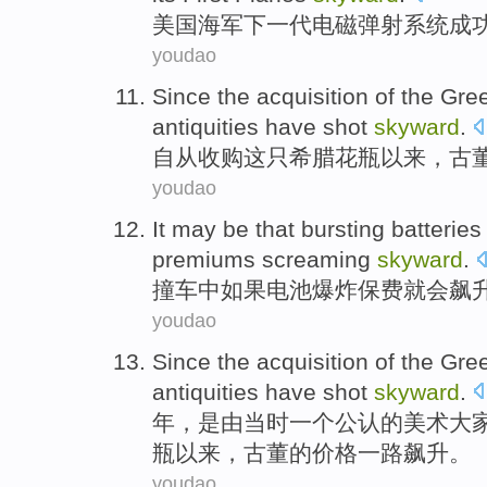
美国
海军
下一代
电磁
弹射
系统
成
youdao
Since
the
acquisition
of
the
Gre
antiquities
have
shot
skyward
.
自从
收购
这
只
希腊
花瓶
以来，
古
youdao
It may be that
bursting
batteries
premiums screaming
skyward
.
撞车
中
如果
电池
爆炸
保费
就会
飙
youdao
Since
the
acquisition
of
the
Gre
antiquities
have shot
skyward
.
年
，是由当时一个公认
的
美术大
瓶
以来，
古董
的
价格
一路
飙升。
youdao