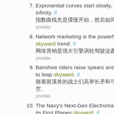
Exponential
curves
start
slowly
,
infinity
.
指数
曲线
先是
缓慢
开始
，
然后
如
youdao
Network
marketing
is
the
powerf
skyward
trend
.
网络
营销
是
强大
引擎
涡轮驾驶
这
youdao
Banshee riders raise
spears
an
to
leap
skyward
.
骑着斑溪兽的战士们
高举
长矛
和
空。
youdao
The Navy
's Next-Gen
Electroma
its
First
Planes
skyward
.