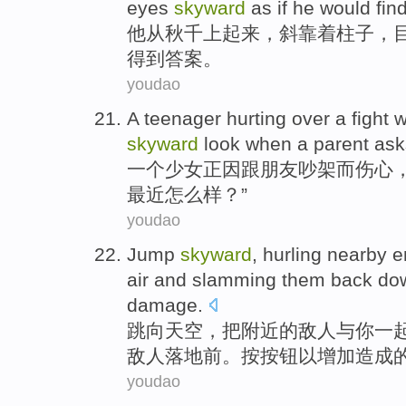
eyes
skyward
as if
he
would
fin
他
从
秋千
上
起来
，
斜
靠着
柱子
，
得到答案。
youdao
A
teenager
hurting
over a
fight
w
skyward
look
when
a
parent
as
一个
少女
正因
跟
朋友
吵架
而
伤心
最近
怎么样？”
youdao
Jump
skyward
,
hurling
nearby
e
air
and slamming
them back do
damage
.
跳
向天空
，把
附近
的
敌人
与
你
一
敌人
落地前
。
按按钮
以
增加
造成
youdao