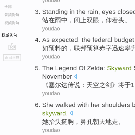
youdao
全部
Standing
in
the rain
,
eyes
close
音频例句
站
在
雨
中，
闭上
双眼
，
仰
着头。
视频例句
youdao
权威例句
As
expected
,
the federal
budget
如
预料
的，
联邦
预算
赤字
迅速
攀
go
youdao
返回词典
top
The Legend Of
Zelda
:
Skyward
S
November
《
塞尔达
传说：天空之剑》将于11
youdao
She
walked
with her shoulders
skyward
.
她
抬头挺胸，
鼻孔
朝天
地
走
。
youdao