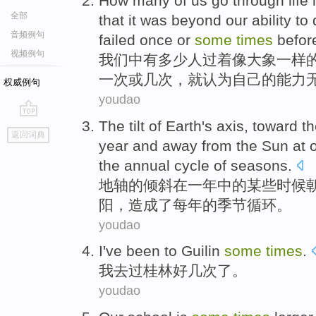
H
ow many of us go through life 
全部
that it was beyond our ability 
音频例句
failed once or
some
times
befor
视频例句
我
们中有多少人过着像大象一样
一次或几次，就认为自己的能力
权威例句
youdao
The
tilt
of
Earth's
axis
,
toward
t
go
返回词典
top
year
and
away from
the Sun
at
the
annual
cycle
of
seasons
.
地轴
的
倾斜
在
一
年
中的
某些
时候
阳，
造成
了
每年
的
季节
循环
。
youdao
I
've been to
Guilin
some
times
.
我
去过
桂林
好几
次了。
youdao