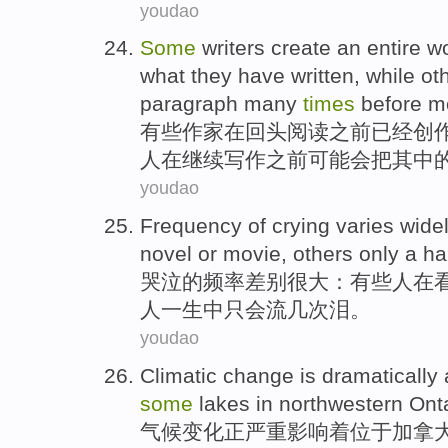
youdao
Some
writers
create
an
entire
w
what they
have
written,
while
ot
paragraph
many
times
before
mo
有些
作家
在
回头
阅读
之前
已经
创
人
在继续写作之前
可能会
把其中
youdao
Frequency
of
crying
varies wide
novel
or
movie
,
others
only
a ha
哭泣
的
频率
差别
很大：
有些
人
在
人
一生
中
只
会
流
几
次
泪。
youdao
Climatic
change
is dramatically
some
lakes
in northwestern
Ont
气候
变化
正
严重
影响
着位于加拿