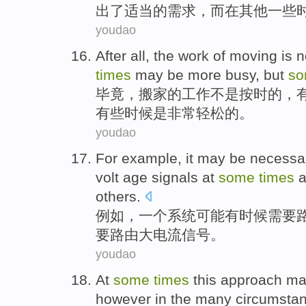
出了适当的需求，而在其他一些
youdao
After all
,
the
work
of
moving
is n
times
may
be
more
busy
,
but
so
毕竟
，
搬家
的
工作
不是
按时
的
，
有些时候
是
非常
轻松
的。
youdao
For example
, it
may be
necessa
volt age
signals
at
some
times
others.
例如
，
一
个
系统
可能
有时候
需要
要路由
大
电流
信号。
youdao
At
some
times
this
approach
ma
however
in
the many
circumsta