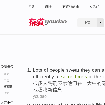
词典
翻译
有道精品课
云笔记
中英
有道 - 网易旗下搜索
双语例句
Lots of
people
swear
they
can
a
全部
efficiently
at
some
times
of
the
口语
很多
人
明确表示
他们
在
一天
中的
书面语
地
吸收
新
信息
。
论文
youdao
原声例句