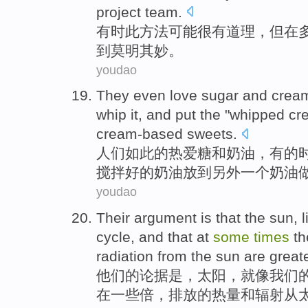
project team.
有时
此
方法
可能
很
有
道理
，
但
在
到莫明其妙
。
youdao
They
even
love
sugar
and
crea
whip
it, and
put
the
"whipped cr
cream-based
sweets
.
人们
如此
的
热爱
糖
和
奶油
，
有的
搅拌好的
奶油
放到
另外
一个奶油
youdao
Their
argument
is
that the
sun
,
l
cycle
,
and
that
at
some
times
t
radiation
from
the sun are
great
他们
的
论据
是
，
太阳
，
就像
我们
在
一些
倍
，
排放
的
热量
和
辐射
从