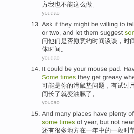
方
我也
不能
这么做。
youdao
Ask
if
they
might
be willing to
ta
or
two
,
and
let
them
suggest
so
问
他们
是否
愿意
约
时间
谈谈，时
体
时间。
youdao
It could
be
your
mouse
pad
.
Hav
Some
times
they
get greasy
whe
可能
是
你
的滑
鼠
垫问题
，
有
试过
间长了就变油腻了。
youdao
And
many
places
have
plenty
of
some
times
of
year
,
but
not nea
还有
很多
地方
在
一年
中的
一段时