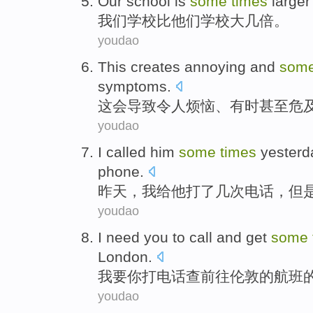
Our
school
is
some
times
large
我们
学校
比
他们
学校大几
倍
。
youdao
This creates
annoying
and
som
symptoms
.
这会
导致
令人烦恼
、
有时
甚至危
youdao
I
called
him
some
times
yesterd
phone
.
昨天
，
我
给
他
打了
几
次
电话
，
但
youdao
I
need
you
to
call and
get
some
London
.
我
要
你
打电话
查前往
伦敦的
航班
youdao