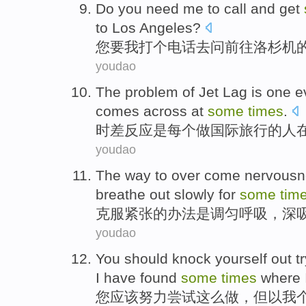
Do you
need
me
to call
and
get
to Los
Angeles?
您
要
我
打
个电话
去
问前往洛杉机
youdao
The
problem
of
Jet Lag
is
one
e
comes across
at
some
times
.
时差
反应
是
每个做
国际
旅行
的
人
youdao
The
way to
over come
nervousn
breathe
out
slowly
for
some
tim
克服
紧张
的
办法
是
调匀
呼吸
，
深
youdao
You
should
knock yourself out t
I
have found
some
times
where
您
应该
努力
尝试这么
做
，
但
以
我