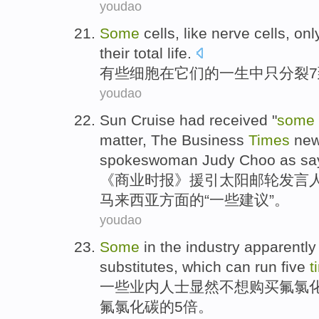
youdao
Some
cells
,
like
nerve
cells,
onl
their
total
life
.
有些
细胞
在
它们
的
一生中
只
分裂
7
youdao
Sun
Cruise
had
received
"
some
matter,
The
Business
Times
new
spokeswoman
Judy Choo
as
sa
《
商业
时报
》
援引
太阳
邮轮
发言
马来西亚
方面的“
一些
建议
”。
youdao
Some
in the industry
apparently
substitutes
,
which
can run
five
t
一些
业内
人士
显然
不想
购买氟
氯
氟氯化碳
的
5
倍
。