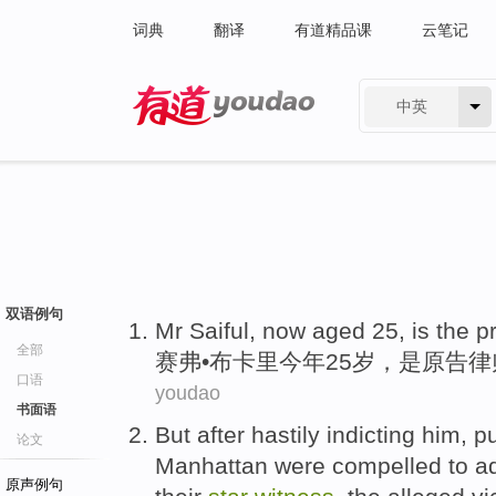
词典
翻译
有道精品课
云笔记
中英
有道 - 网易旗下搜索
双语例句
Mr
Saiful
, now
aged
25
,
is
the p
全部
赛弗
•布卡里今年
25
岁
，
是
原告
律
口语
youdao
书面语
But
after
hastily indicting
him
, p
论文
Manhattan
were
compelled to
a
原声例句