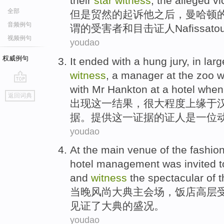
their
star
witness
, the
alleged
vi
全部
但是
贸然
的起诉
他
之后
，
曼哈顿
音频例句
谓
的
受害者
和目击
证人
Nafissatou
视频例句
youdao
权威例句
It
ended with
a
hung jury, in
larg
witness
, a
manager
at the
zoo
w
with
Mr
Hankton
at
a
hotel when
go
返回词典
top
出现
这
一
结果，
很大
程度上缘于
据。提供这一
证据
的
证人是
一位
youdao
At the main
venue
of the
fashio
hotel
management
was invited
t
and
witness
the spectacular
of
t
当晚
风尚
大典
主会场
，
饭店
高层
见证
了大典
的
盛况。
youdao