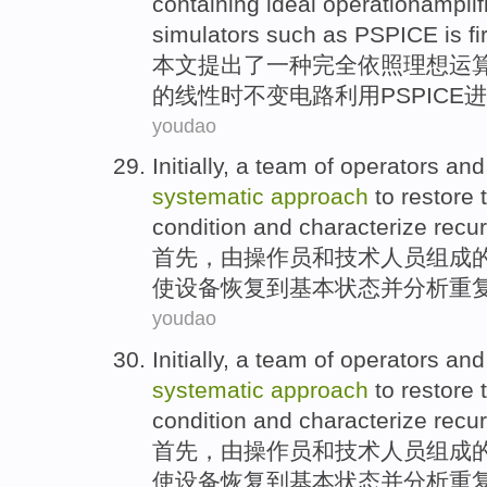
containing
ideal
operationamplif
simulators
such
as PSPICE
is fi
本文
提出了一种完全依照
理想
运
的线性
时
不变
电路
利用
PSPICE
youdao
Initially
,
a
team
of
operators
and
systematic
approach
to restore
condition
and
characterize recur
首先
，由
操作员
和
技术人员组成
使
设备
恢复
到
基本
状态
并
分析重
youdao
Initially
,
a
team
of
operators
and
systematic
approach
to restore
condition
and
characterize recur
首先
，由
操作员
和
技术人员组成
使
设备
恢复
到
基本
状态
并
分析重