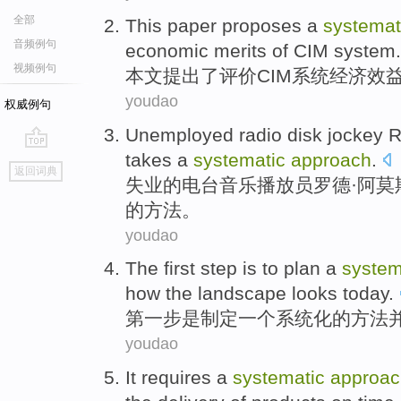
全部
This paper
proposes
a
systemat
音频例句
economic
merits
of
CIM
system
.
视频例句
本文
提出了
评价
CIM
系统
经济
效
youdao
权威例句
Unemployed
radio
disk jockey 
takes
a
systematic
approach
.
go
返回词典
top
失业
的
电台
音乐播放员罗德·
阿莫
的
方法
。
youdao
The first
step
is
to plan
a
system
how
the
landscape looks
today
.
第
一步
是
制定
一个
系统化
的
方法
youdao
It requires
a
systematic
approac