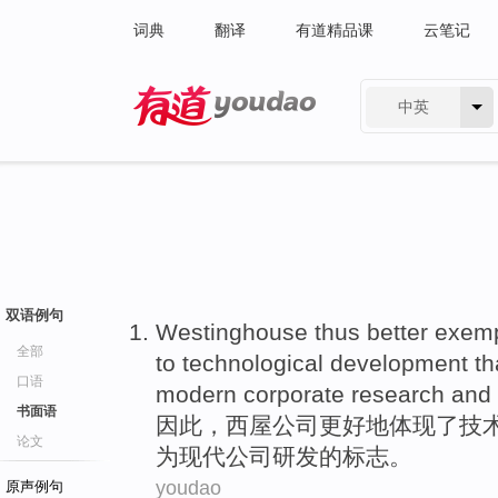
词典
翻译
有道精品课
云笔记
中英
有道 - 网易旗下搜索
双语例句
Westinghouse thus
better
exemp
全部
to
technological
development
th
口语
modern
corporate
research and
书面语
因此
，西屋
公司
更好地
体现
了
技
论文
为
现代
公司研发的
标志
。
youdao
原声例句