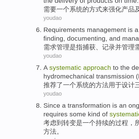
the
delivery
of
products
on time.
需要
一个
系统
的
方式
来
强化
产品
youdao
Requirements
management
is
finding,
documenting
,
and
mana
需求
管理
是
指捕获、
记录
并
管理
youdao
A
systematic
approach
to the
de
hydromechanical
transmission
(
推荐了
一个
系统
的
方法
用于
设计
youdao
Since
a transformation
is
an
ong
requires
some kind of
systemati
考虑
到
转变
是
一
个
持续的
过程
，
方法。