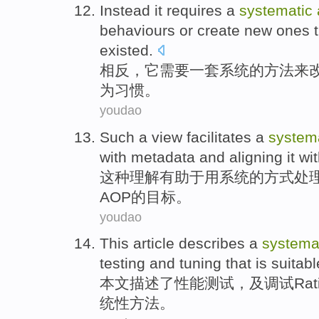
Instead
it
requires
a
systematic
behaviours
or
create
new
ones t
existed
.
相反
，
它
需要
一
套系统
的
方法
来
为习惯
。
youdao
Such a
view facilitates
a
system
with
metadata
and aligning
it
wi
这种
理解
有助于
用
系统的
方式
处
AOP的目标。
youdao
This article
describes
a
systema
testing
and
tuning
that
is suitab
本文
描述
了
性能
测试
，
及
调试
Rat
统性
方法
。