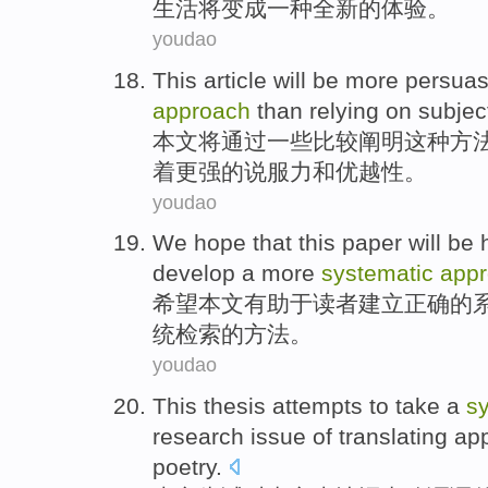
生活
将变成
一
种
全新
的体验。
youdao
This article
will be
more
persuas
approach
than
relying on
subjec
本文
将
通过
一些比较
阐明这种
方
着
更
强的
说服力
和优越性。
youdao
We hope that
this paper
will be
develop a
more
systematic
app
希望
本文
有助于
读者
建立
正确的
统检索的
方法
。
youdao
This thesis
attempts to
take a
s
research
issue
of
translating
app
poetry
.