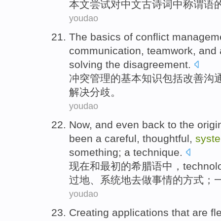
本文
尝试
对
中文
古诗词
中
称
谓语
youdao
The
basics
of
conflict
managem
communication
,
teamwork
,
and
solving the
disagreement
.
冲突
管理
的
基本知识
包括
改善
沟
解决
分歧
。
youdao
Now
,
and
even back to
the origi
been
a
careful
,
thoughtful
,
syste
something
; a
technique
.
现在
和
最初
的
希腊语
中，
technol
过地
、
系统地
去
做
事情
的
方式
；
youdao
Creating
applications that are
fl