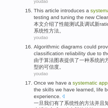
youdao
This article
introduces
a
systema
testing
and
tuning
the
new
Clea
本文
介绍
了
性能
测试
及
调试
新
rat
系统性
方法
。
youdao
Algorithmic
diagrams
could
pro
classification
reliability
due to
th
由于
算法
图表提供了一种
系统
的
型的
可信度
。
youdao
Once
we
have
a
systematic
app
the
skills
we
have learned
,
life
b
experience
.
一旦
我们
有
了
系统性
的
方法
并且