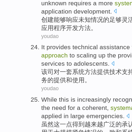
unknown
requires
a more
syste
application
development
.
创建
能够
响应
未知情况
的
足够
灵
应用程序开发
方法
。
youdao
It
provides
technical
assistance
approach
to
scaling
up the
prov
services
to
adolescents
.
该
司
对
一
套系统
方法
提供
技术
支
务
的
提供
和
使用
。
youdao
While
this
is
increasingly
recogn
the
need
for a
coherent
,
systema
applied
in
large
emergencies
.
虽然
这
一点得到
越来越
广泛
的
承