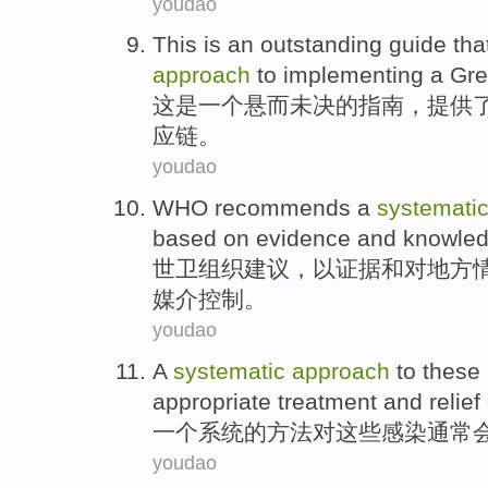
youdao
This
is
an
outstanding
guide
tha
approach
to
implementing
a
Gr
这
是
一
个
悬而未决的
指南
，
提供
应链
。
youdao
WHO recommends
a
systemati
based
on
evidence
and
knowle
世
卫组织建议，
以
证据
和
对
地方
媒介
控制。
youdao
A
systematic
approach
to
these
appropriate
treatment
and
relief
一个
系统
的
方法
对
这些
感染
通常
youdao