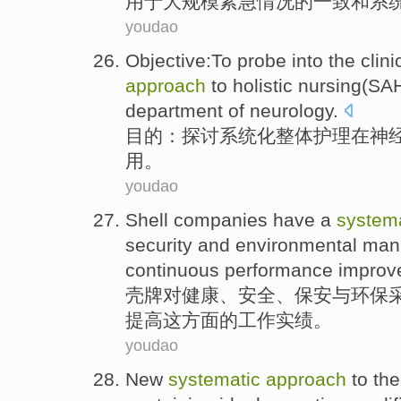
用
于大规模紧急情况的
一致
和
系
youdao
Objective
:To
probe
into the
clini
approach
to
holistic
nursing
(
SA
department of neurology.
目的
：
探讨
系统化
整体
护理
在
神
用
。
youdao
Shell
companies have a
system
security
and
environmental
man
continuous
performance impro
壳牌
对
健康
、
安全
、
保安
与
环保
提高
这方面的工作实绩。
youdao
New
systematic
approach
to
the