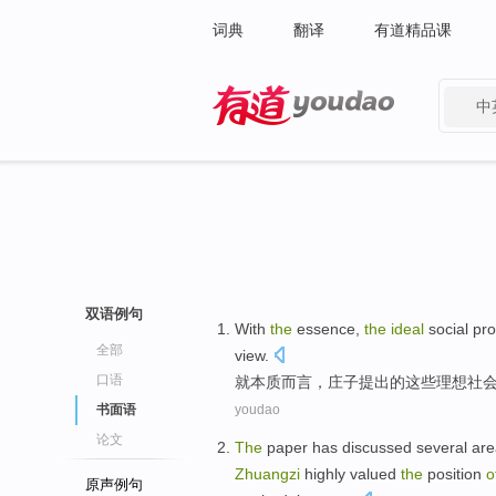
词典
翻译
有道精品课
中
有道 - 网易旗下搜索
双语例句
With
the
essence
,
the
ideal
social
pro
全部
view
.
口语
就
本质而言
，
庄子
提出
的
这些
理想
社
书面语
youdao
论文
The
paper
has
discussed
several
are
Zhuangzi
highly valued
the
position
o
原声例句