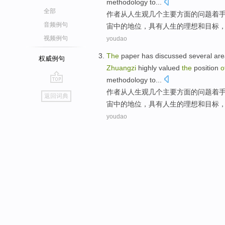
methodology
to
...
全部
作者
从
人生观
几个
主要方面
的
问题着
音频例句
宙
中的
地位
，具有
人生
的
理想
和
目标
视频例句
youdao
The
paper
has
discussed
several
are
权威例句
Zhuangzi
highly valued
the
position
o
methodology
to
...
go
作者
从
人生观
几个
主要方面
的
问题着
返回词典
top
宙
中的
地位
，具有
人生
的
理想
和
目标
youdao