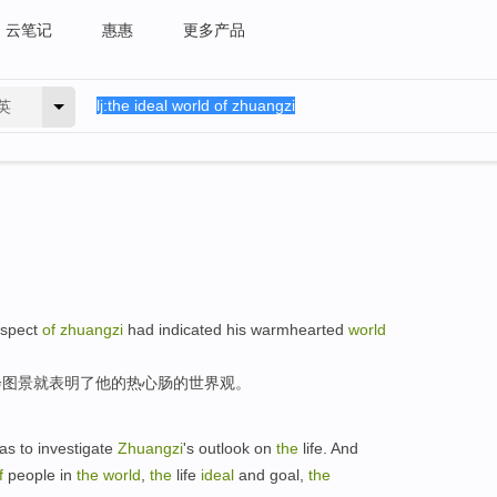
云笔记
惠惠
更多产品
英
spect
of
zhuangzi
had
indicated
his
warmhearted
world
会
图景
就
表明
了他
的热心肠
的
世界观
。
as
to investigate
Zhuangzi
's
outlook
on
the
life. And
f
people
in
the
world
,
the
life
ideal
and
goal
,
the