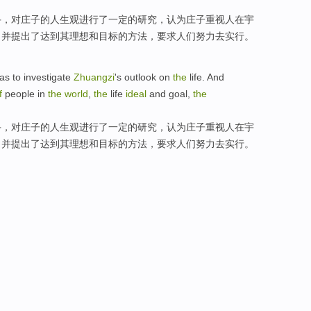
手，对
庄子
的人生观
进行
了一定
的
研究，认为庄子
重视
人
在
宇
，并提出
了
达到其理想和目标的
方法
，要求人们
努力去
实行。
as
to investigate
Zhuangzi
's
outlook
on
the
life. And
f
people
in
the
world
,
the
life
ideal
and
goal
,
the
手，对
庄子
的人生观
进行
了一定
的
研究，认为庄子
重视
人
在
宇
，并提出
了
达到其理想和目标的
方法
，要求人们
努力去
实行。