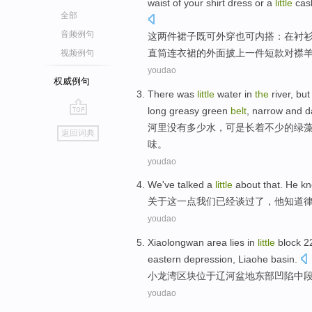
waist
of
your
shirt
dress
or
a
little
cas
全部
音频例句
这
两
件
裙子
既
可
外穿
也可内搭：
在
衬
直筒连衣裙
的
外面
披上
一件短款对襟
视频例句
youdao
权威例句
There was
little
water
in
the
river
,
but
long
greasy
green
belt
,
narrow
and da
go
河里
没有
多少
水
，
可是
长
着不少
的
绿
返回词典
top
味
。
youdao
We
've
talked
a
little
about
that
.
He
kn
关于
这
一点
我们
已经
谈过了
，
他
知道
youdao
Xiaolongwan area lies
in
little
block
2
eastern
depression
,
Liaohe
basin
.
小
龙湾
区块
位于
辽河
盆地
东部
凹陷
中
youdao