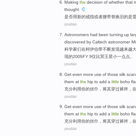
Making
the
decision
of
whether that
thought
.
是否
用
新的
戒指
或者
腰带
替换
旧
的
是
youdao
Astronomers had
been turning up
lar
discovered
by Caltech
astronomer
Mi
科学家
们
在
柯伊伯
带
不断
发现
越来越
现的2005
FY
9
仅
比
冥王星
小
一点点
。
youdao
Get even more
use
of
those silk sca
them
at
the
hip
to
add
a
little
boho
fla
充分
利用
你
的
丝巾
，将
其
穿过
裤
袢
，
youdao
Get even more
use
of
those silk sca
them
at
the
hip
to
add
a
little
boho
fla
充分
利用
你
的
丝巾
，将
其
穿过
裤
袢
，
youdao