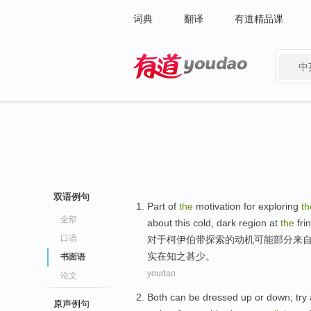
词典
翻译
有道精品课
中
有道 - 网易旗下搜索
双语例句
Part
of
the
motivation
for
exploring
th
全部
about
this
cold
,
dark
region
at
the
fri
口语
对于
柯
伊伯带
探索
的
动机
可能
部分
来
实在
知之甚少。
书面语
youdao
论文
Both
can be
dressed
up or down; try
原声例句