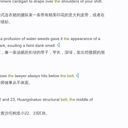
hmere
cardigan to
drape
over
the
shoulders
of
your shift.
衫
式连衣裙
的
腰
际束
一
条带有精美印花
的
意大利
皮带
，
或者
在
羊绒衫
。
a profusion
of
water-weeds gave it
the
appearance of
a
rk, exuding a faint
dank
smell
.
藻，像
一
条
油腻
的
长
绿
的
带子
，
窄
长，深绿，发出些微
腥
的潮
ows
the
lawyer
always hits
below
the
belt
.
律师
做事
从不
体面。
2
and
23
,
Huangshatuo
structural
belt
,
the
middle
of
段
黄沙
坨
构造
小
22
、
23
区块。