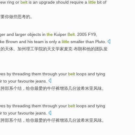
new
ring
or
belt
is
an upgrade
should require
a
little
bit
of
需要
你做
些
思考的。
ger and larger
objects
in
the
Kuiper
Belt
. 2005
FY9
,
ke
Brown
and
his
team
is
only
a
little
smaller
than
Pluto
.
大
的
天体
。
加州
理工学院的
天文学家
麦克
·
布朗
和
他
的
团队
发
rves by threading
them
through
your
belt
loops
and tying
ir
to
your
favourite
jeans
.
在
胯
部系个结，
给
你
最爱的
牛仔裤
增添
几分
波希米亚
风味。
rves by threading
them
through
your
belt
loops
and tying
ir
to
your
favourite
jeans
.
在
胯
部系个结，
给
你
最爱的
牛仔裤
增添
几分
波希米亚
风味。