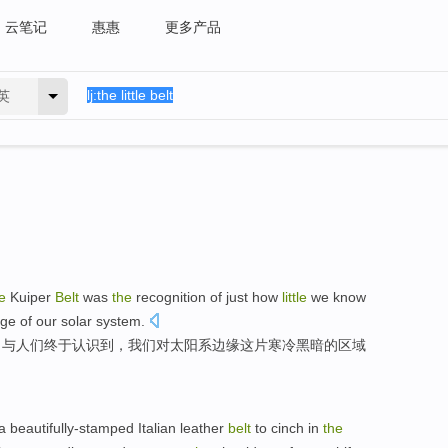
云笔记
惠惠
更多产品
英
e
Kuiper
Belt
was
the
recognition
of
just
how
little
we
know
nge
of
our
solar system
.
自与
人们
终于
认识
到，
我们
对
太阳系
边缘
这
片
寒冷
黑暗
的
区域
a
beautifully-stamped
Italian
leather
belt
to cinch
in
the