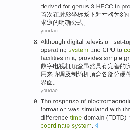
derived
for genus
3
HECC
in
pro
首次
在
射影
坐标系
下对
亏格为
3
的
求逆的
明确
公式
。
youdao
Although
digital
television
set-to
operating
system
and
CPU
to
co
facilities
in it,
provides
simple
gr
数字
电视
机顶盒
虽然
具有
完善
的
用来
协调
及
制约机顶盒各部分
硬
界面。
youdao
The
response
of
electromagneti
formation was
simulated with th
difference
time
-domain
(
FDTD
)
coordinate
system
.