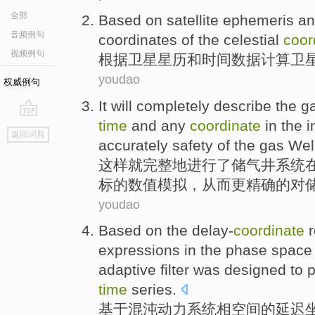
全部
Based on
satellite
ephemeris
an
音频例句
coordinates
of
the
celestial
coor
视频例句
根据
卫星
星
历
和
时间
数据
计算卫
youdao
权威例句
It
will
completely
describe
the
g
time
and any
coordinate
in
the i
go
返回词典
top
accurately
safety
of
the gas
Wel
这样
就
完整地
进行
了
储
气井
系统
标
的
数值模拟，
从而
更
精确
的对
youdao
Based on
the delay-
coordinate
expressions
in the
phase
space
adaptive
filter
was designed
to
p
time
series.
基于
混沌
动力
系统
相
空间
的
延迟