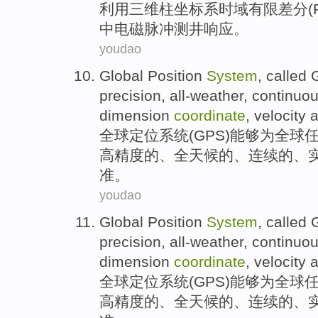
利用三维
柱
坐标系
时域
有限差分(
中
电磁
脉冲
测井
响应
。
youdao
Global
Position
System
,
called
precision
,
all-weather
,
continuo
dimension
coordinate
,
velocity
全球
定位
系统
(
GPS
)
能够
为
全球
高精度
的、
全天候
的、
连续
的、
准。
youdao
Global
Position
System
,
called
precision
,
all-weather
,
continuo
dimension
coordinate
,
velocity
全球
定位
系统
(
GPS
)
能够
为
全球
高精度
的、
全天候
的、
连续
的、