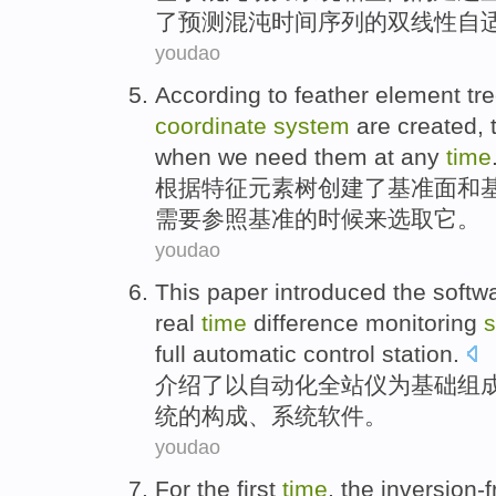
了
预测
混沌时间序列的双线性
自
youdao
According to
feather
element
tr
coordinate
system
are
created
,
when we
need
them
at
any
time
根据
特征
元素
树
创建了
基准面
和
需要
参照基准的
时候
来
选取
它
。
youdao
This paper introduced
the
softw
real
time
difference
monitoring
full
automatic
control station.
介绍
了
以自动化全站仪为
基础组
统
的构成、系统
软件
。
youdao
For the first
time
,
the
inversion-