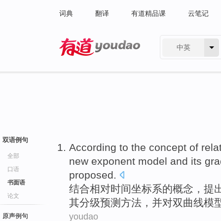
词典
翻译
有道精品课
云笔记
中英
有道 - 网易旗下搜索
双语例句
According
to the
concept
of
rela
全部
new exponent
model
and its
gra
口语
proposed
.
书面语
结合
相对
时间
坐标系
的
概念
，提
论文
其
分级
预测
方法
，并对双曲线模
youdao
原声例句