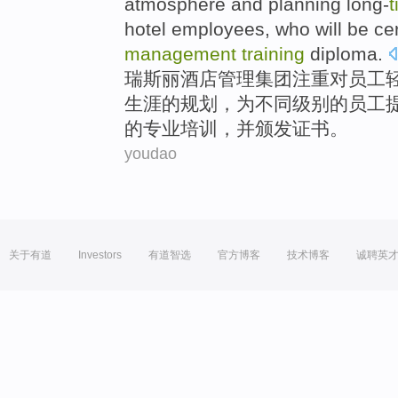
atmosphere
and
planning
long-
hotel
employees
, who will be ce
management
training
diploma
.
瑞斯
丽
酒店
管理
集团
注重
对
员工
生涯的
规划
，
为
不同级别的员工
的专业
培训
，并颁发证书。
youdao
关于有道
Investors
有道智选
官方博客
技术博客
诚聘英