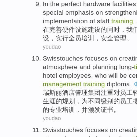
In
the
perfect
hardware
facilities
special
emphasis on
strengthen
implementation
of
staff
training
,
在
完善
硬件
设施建设
的
同时
，
我
设
，
实行
全员
培训
，
安全
管理
。
youdao
Swisstouches
focuses on
creati
atmosphere
and
planning
long-
hotel
employees
, who will be ce
management
training
diploma
.
瑞斯
丽
酒店
管理
集团
注重
对
员工
生涯的
规划
，
为
不同级别的员工
的专业
培训
，并颁发证书。
youdao
Swisstouches
focuses on
creati