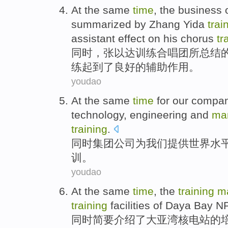
At the same
time
,
the
business
summarized
by
Zhang
Yida
trai
assistant
effect
on
his
chorus
tr
同时
，
张以达
训练
合唱团
所
总结
练
起到了
良好
的
辅助
作用
。
youdao
At the same
time
for
our
compa
technology
,
engineering
and
ma
training
.
同时
集团公司
为
我们
提供
世界水
训
。
youdao
At the same
time
,
the
training
m
training
facilities
of
Daya Bay N
同时
简要
介绍了
大亚湾
核电站
的