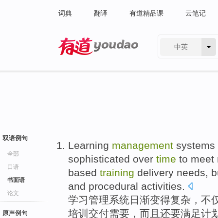
词典
翻译
有道精品课
云笔记
中英
有道 - 网易旗下搜索
双语例句
Learning
management
systems
全部
sophisticated
over
time
to
meet
口语
based
training
delivery
needs
,
b
书面语
and
procedural
activities
.
论文
学习
管理
系统
日渐
变得
复杂
，
不
培训
交付
需要
，
而且
还要
满足
计
原声例句