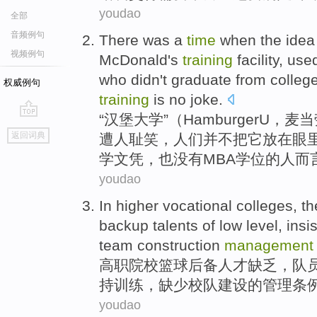
youdao
全部
音频例句
There was a
time
when the
idea
视频例句
McDonald
's
training
facility,
use
who
didn
't graduate from
colleg
权威例句
training
is
no
joke
.
“
汉堡
大学
”（Hamburger
U
，
麦当
go
返回词典
遭
人
耻笑，人们
并不
把它放在眼
top
学文凭，也没有
MBA
学位的人而
youdao
In higher vocational
colleges
,
th
backup
talents
of
low
level
,
insis
team
construction
management
高职
院校
篮球
后备
人才
缺乏
，
队
持
训练
，缺少
校队
建设
的
管理
条
youdao