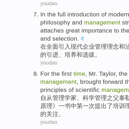
youdao
In
the
full
introduction
of
moder
philosophy
and
management
st
attaches great importance to
th
and
selection
.
在
全面
引入
现代
企业
管理
理念
和
的
引进
、
培养
和
选拔
。
youdao
For
the first
time
,
Mr. Taylor
, th
management
,
brought forward
t
principles
of
scientific
managem
自从
管理
学家、
科学
管理之
父
泰
原理
》一书
中
第一
次
提出
了
培训
的关注。
youdao