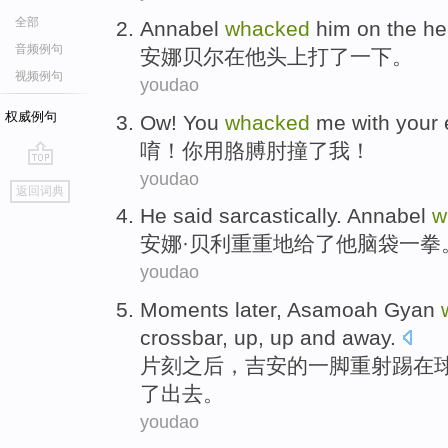
全部
Annabel
whacked
him
on
the he
音频例句
安娜
贝尔在
他
头上打了一下
。
视频例句
youdao
权威例句
Ow
!
You
whacked
me
with
your 
唷
！
你
用
胳膊肘撞了
我
！
youdao
go
返回词典
top
He
said sarcastically. Annabel
w
安娜·
贝利
重重地给了他脑袋一拳
youdao
Moments
later
,
Asamoah Gyan
crossbar
, up,
up
and away.
片刻
之后
，
吉安
的一脚重射踢
在
了出去。
youdao