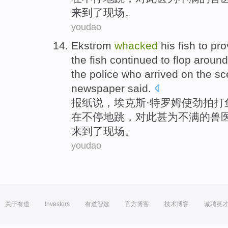
来到了
现场
。
youdao
Ekstrom
whacked
his fish
to
pro
the
fish
continued
to
flop
aroun
the
police who
arrived
on the s
newspaper
said
.
报纸
说，埃克斯·
特罗姆
使劲拍
打
在不停
地跳
，
对此甚为不满
的
兽
来到了
现场
。
youdao
关于有道
Investors
有道智选
官方博客
技术博客
诚聘英