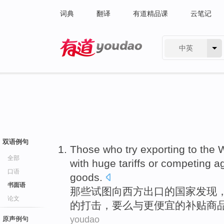
词典
翻译
有道精品课
云笔记
中英
有道 - 网易旗下搜索
双语例句
Those who
try
exporting
to the
全部
with huge tariffs
or
competing
ag
口语
goods
.
书面语
那些
试图
向
西方
出口
的国家
发现
论文
的打击，要么
与
更便宜
的补贴商
youdao
原声例句