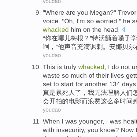
youdao
"
Where are
you
Megan
?"
Trevor
voice. "
Oh
,
I'm
so
worried
,"
he
s
whacked
him
on
the
head
.
“
你
在
哪儿
梅根
？”
特沃颤着嗓子
学
啊
，”
他
声音
充满讽刺。安娜贝尔
youdao
This is truly
whacked
,
I
do not
u
waste
so
much
of their
lives
get
set to start for another 134 days
真是
累死
人
了，
我
无法
理解
人们
会开拍的电影
而浪费
这么
多
时间
youdao
When
I
was
younger
, I was
heal
with
insecurity
,
you
know
? Now 