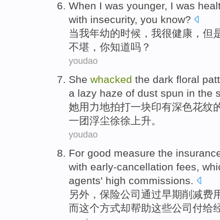
When
I
was younger
, I
was
heal
with
insecurity
,
you
know
?
当
我
年幼
的时候，我
很
健康
，
但
不堪
，
你
知道吗？
youdao
She
whacked
the
dark
floral
patt
a
lazy haze
of
dust spun
in
the s
她
用力地
拍打
一
块印有
深色
花纹
一团浮尘徐徐上升。
youdao
For good measure the
insuranc
with early-cancellation
fees
,
whi
agents
' high
commissions
.
另外，
保险
公司
通过
早期削减
费
而这个
方式却
帮助
这些
公司
付给