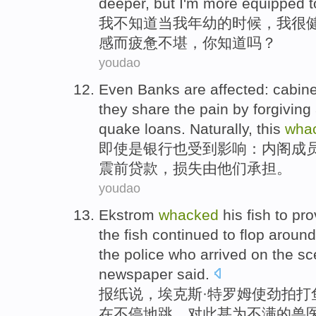
deeper, but I'm more equipped t
我
不
知道
当
我
年幼
的时候，我很
感
而
疲惫
不堪，
你
知道吗？
youdao
Even
Banks
are affected
:
cabine
they
share
the pain by
forgiving
quake
loans
. Naturally, this
wha
即使是
银行
也
受到
影响：
内阁
成
震前
贷款
，损失
由
他们承担。
youdao
Ekstrom
whacked
his fish
to
pro
the
fish
continued
to
flop
aroun
the
police who
arrived
on the s
newspaper
said
.
报纸
说，埃克斯·
特罗姆
使劲拍
打
在不停
地跳
，
对此甚为不满
的
兽