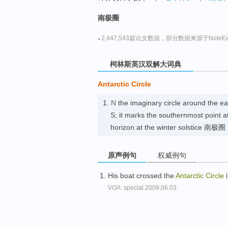
go
top
南极圈
·
2,447,543篇论文数据，部分数据来源于NoteExp
柯林斯英汉双解大词典
Antarctic Circle
1.
N
the imaginary circle around the eart
S; it marks the southernmost point a
horizon at the winter solstice 南极圈
原声例句
权威例句
His boat crossed the
Antarctic
Circle
i
VOA: special.2009.06.03