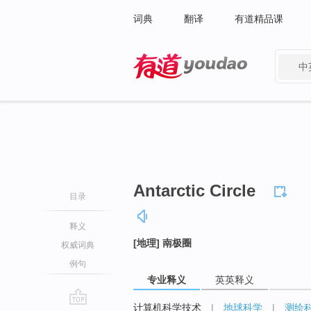
词典
翻译
有道精品课
中
有道 - 网易旗下搜索
Antarctic Circle
目录
释义
[地理] 南极圈
权威词典
例句
专业释义
英英释义
计算机科学技术
|
地球科学
|
测绘