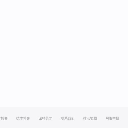
方博客
技术博客
诚聘英才
联系我们
站点地图
网络举报