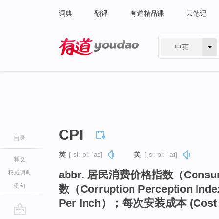
词典
翻译
有道精品课
云笔记
中英
有道 - 网易旗下搜索
CPI
目录
英
[ˌsiː piː ˈaɪ]
美
[ˌsiː piː ˈaɪ]
释义
abbr. 居民消费价格指数（Consum
权威词典
例句
数（Corruption Perception 
Per Inch）；每次安装成本 (Cost Per