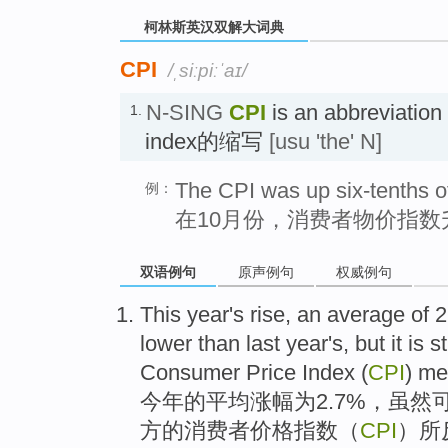
柯林斯英汉双解大词典
CPI
/ˌsiːpiːˈaɪ/
N-SING
CPI
is an abbreviation 
1.
index的缩写
[usu 'the' N]
The CPI was up six-tenths of
例：
在10月份，消费者物价指数升
双语例句
原声例句
权威例句
This
year
's
rise,
an average
of 2
lower than
last year
's,
but
it is st
Consumer
Price
Index
(
CPI
)
me
今年
的
平均
涨幅为2.7%，虽然
方
的
消费者
价格
指数
（
CPI
）
所