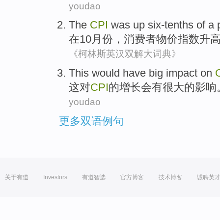
youdao
The
CPI
was
up
six-tenths of a
在
10月份，消费者
物价
指数
升
《柯林斯英汉双解大词典》
This
would
have
big
impact
on
这
对
CPI
的
增长
会
有
很大
的
影响
youdao
更多双语例句
关于有道
Investors
有道智选
官方博客
技术博客
诚聘英