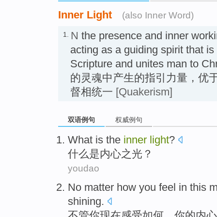
Inner Light
(also Inner Word)
N
the presence and inner worki
1.
acting as a guiding spirit that i
Scripture and unites man t
的灵魂中产生的指引力量，优
督相统一
[Quakerism]
双语例句
权威例句
What
is
the
inner
light
?
什么
是
内心
之光
？
youdao
No
matter
how
you
feel
in
this 
shining
.
不管
你
现在
感受
如何
，
你
的
内心