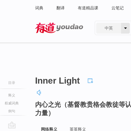
词典
翻译
有道精品课
云笔记
中英
有道 - 网易旗下搜索
Inner Light
目录
释义
内心之光（基督教贵格会教徒等
权威词典
例句
力量）
网络释义
英英释义