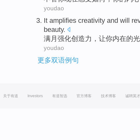
youdao
It amplifies
creativity
and
will re
beauty
.
满月
强化
创造力
，
让
你
内在
的
光
youdao
更多双语例句
关于有道
Investors
有道智选
官方博客
技术博客
诚聘英