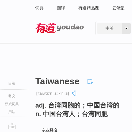
词典
翻译
有道精品课
云笔记
中英
有道 - 网易旗下搜索
Taiwanese
目录
['taiwɑ:'ni:z; -'ni:s]
释义
adj. 台湾同胞的；中国台湾的
权威词典
用法
n. 中国台湾人；台湾同胞
专业释义