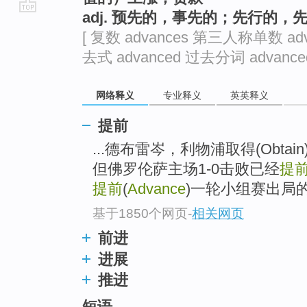
adj. 预先的，事先的；先行的，
go
[ 复数 advances 第三人称单数 adv
top
去式 advanced 过去分词 advanced
网络释义
专业释义
英英释义
提前
...德布雷岑，利物浦取得(Obta
但佛罗伦萨主场1-0击败已经
提
提前
(
Advance
)一轮小组赛出局
基于1850个网页
-
相关网页
前进
进展
推进
短语