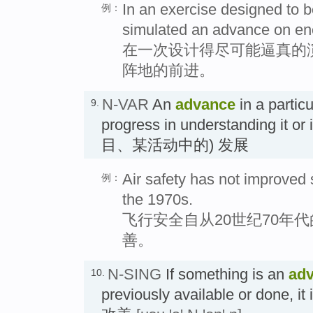
In an exercise designed to b
例：
simulated an advance on en
在一次设计得尽可能逼真的
阵地的前进。
N-VAR
An
advance
in a particu
9.
progress in understanding it or
目、某活动中的) 发展
Air safety has not improved
例：
the 1970s.
飞行安全自从20世纪70年
善。
N-SING
If something is an
ad
10.
previously available or done, it