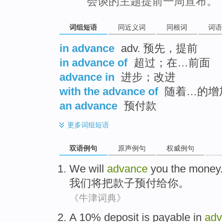
会谈的主题提前一周宣布。
词组短语
同近义词
同根词
词语
in advance
adv. 预先，提前
in advance of
超过；在…前面
advance in
进步；改进
with the advance of
随着…的增
an advance
预付款
更多
词组短语
双语例句
原声例句
权威例句
We
will
advance
you
the money
我们
将
把款子预付给
你
。
《牛津词典》
A 10%
deposit is payable
in
ad