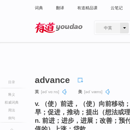
词典
翻译
有道精品课
云笔记
中英
有道 - 网易旗下搜索
advance
目录
英
[ədˈvɑːns]
美
[ədˈvæns]
释义
v. （使）前进，（使）向前移
权威词典
用法
早；促进，推动；提出（想法或
例句
n. 前进；进步，进展；改善；
值的）上涨；贷款