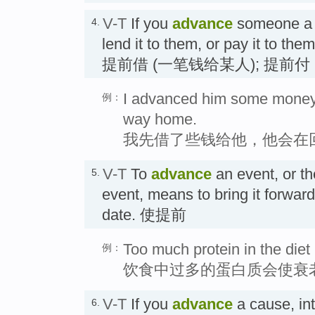
V-T
If you
advance
someone a 
4.
lend it to them, or pay it to the
提前借 (一笔钱给某人); 提前付
I advanced him some money,
例：
way home.
我先借了些钱给他，他会在
V-T
To
advance
an event, or th
5.
event, means to bring it forward 
date. 使提前
Too much protein in the die
例：
饮食中过多的蛋白质会使衰
V-T
If you
advance
a cause, int
6.