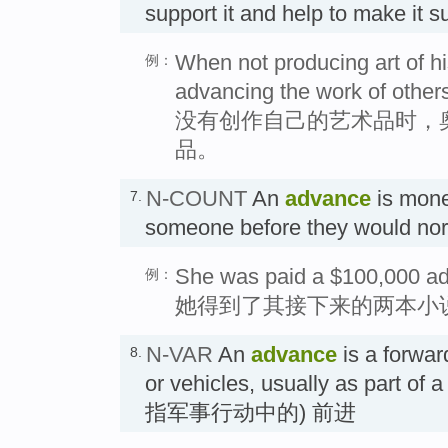
support it and help to make i
When not producing art of h
例：
advancing the work of other
没有创作自己的艺术品时，
品。
N-COUNT
An
advance
is money
7.
someone before they would no
She was paid a $100,000 adv
例：
她得到了其接下来的两本小
N-VAR
An
advance
is a forwa
8.
or vehicles, usually as part of a
指军事行动中的) 前进