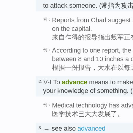
to attack someone. (常指为
Reports from Chad suggest t
例：
on the capital.
来自乍得的报导指出叛军正
According to one report, the 
例：
between 8 and 10 inches a 
根据一份报告，大水在以每天
V-I
To
advance
means to make p
2.
your knowledge of somethi
Medical technology has adv
例：
医学技术已大大发展了。
→ see also
advanced
3.