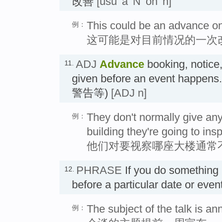
改善
[usu 'a' N 'on' n]
This could be an advance on 
例：
这可能是对目前情况的一次
ADJ
Advance
booking, notice,
11.
given before an event ha
警告等)
[ADJ n]
They don't normally give an
例：
building they're going to insp
他们对要视察哪座大楼通常
PHRASE
If you do something
12.
before a particular date or ev
The subject of the talk is 
例：