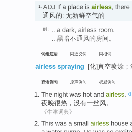
ADJ
If a place is
airless
, there 
1.
通风的; 无新鲜空气的
...a dark, airless room.
例：
...黑暗不通风的房间。
词组短语
同近义词
同根词
airless spraying
[化]真空喷涂
双语例句
原声例句
权威例句
The night
was
hot
and
airless
.
夜晚
很
热
，
没有一丝风
。
《牛津词典》
T
his was a small
airless
house a
a water pump. He was so excite