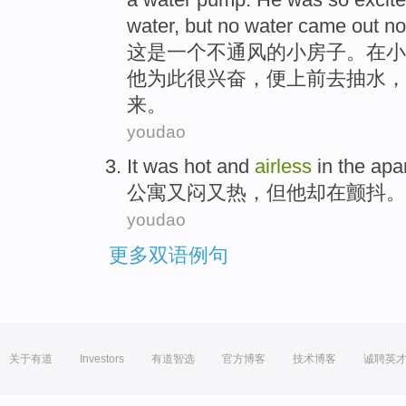
water, but no water came out no
这
是一个不通风的小房子。在小
他为此很兴奋，便上前去抽水，
来。
youdao
It was
hot
and
airless
in
the
apa
公寓
又
闷
又
热
，
但
他
却
在颤抖
。
youdao
更多双语例句
关于有道
Investors
有道智选
官方博客
技术博客
诚聘英