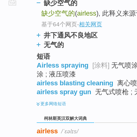
缺少空气的
go
缺少空气的
(
airless
), 此释义来
top
基于64个网页
-
相关网页
井下通风不良地区
无气的
短语
Airless spraying
[涂料]
无气喷涂 
涂 ; 液压喷漆
airless blasting cleaning
离心喷
airless spray gun
无气式喷枪 ; 
更多
网络短语
柯林斯英汉双解大词典
airless
/ˈɛəlɪs/