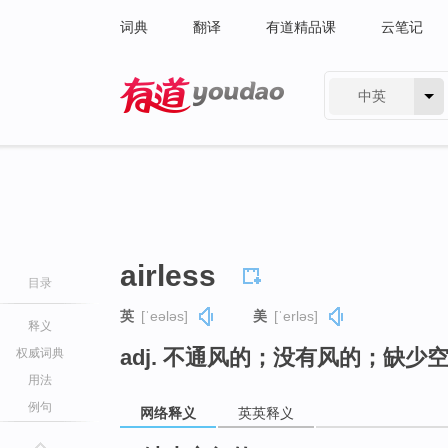
词典
翻译
有道精品课
云笔记
中英
有道 - 网易旗下搜索
airless
目录
英
[ˈeələs]
美
[ˈerləs]
释义
adj. 不通风的；没有风的；缺少
权威词典
用法
例句
网络释义
英英释义