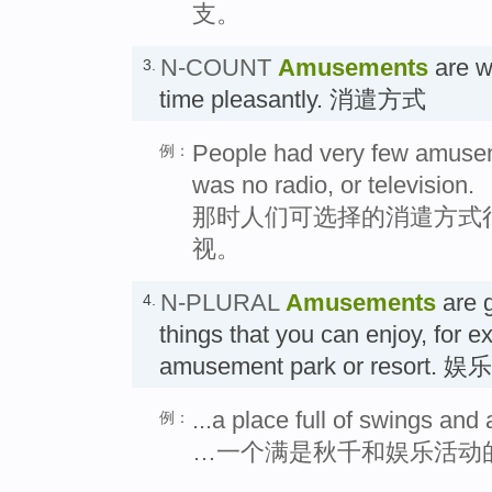
支。
N-COUNT
Amusements
are w
3.
time pleasantly. 消遣方式
People had very few amusem
例：
was no radio, or television.
那时人们可选择的消遣方式
视。
N-PLURAL
Amusements
are g
4.
things that you can enjoy, for e
amusement park or resort. 
...a place full of swings an
例：
…一个满是秋千和娱乐活动