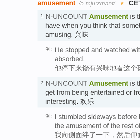
amusement
CE
/əˈmjuːzmənt/
N-UNCOUNT
Amusement
is t
1.
have when you think that somet
amusing. 兴味
He stopped and watched wit
例：
absorbed.
他停下来饶有兴味地看这个
N-UNCOUNT
Amusement
is 
2.
get from being entertained or 
interesting. 欢乐
I stumbled sideways before 
例：
the amusement of the rest of
我向侧面绊了一下，然后仰