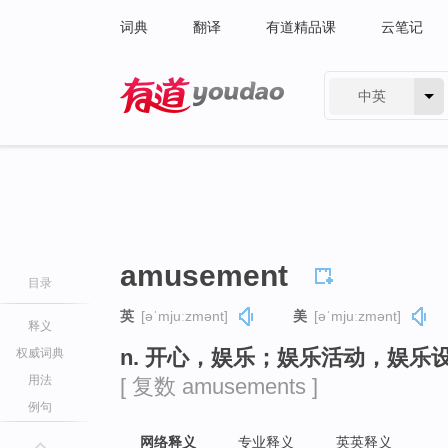
词典
翻译
有道精品课
云笔记
中英
有道 - 网易旗下搜索
amusement
目录
英
[əˈmjuːzmənt]
美
[əˈmjuːzmənt]
释义
n. 开心，娱乐；娱乐活动，娱乐
权威词典
用法
[ 复数 amusements ]
例句
网络释义
专业释义
英英释义