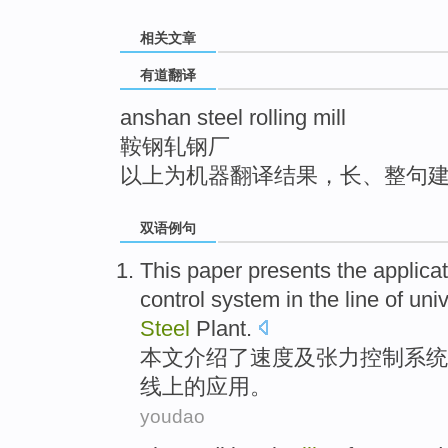
top
相关文章
有道翻译
anshan steel rolling mill
鞍钢轧钢厂
以上为机器翻译结果，长、整句
双语例句
This paper
presents the
applica
control
system
in
the
line
of
univ
Steel
Plant.
本文
介绍
了
速度
及
张力
控制
系统
线上
的
应用
。
youdao