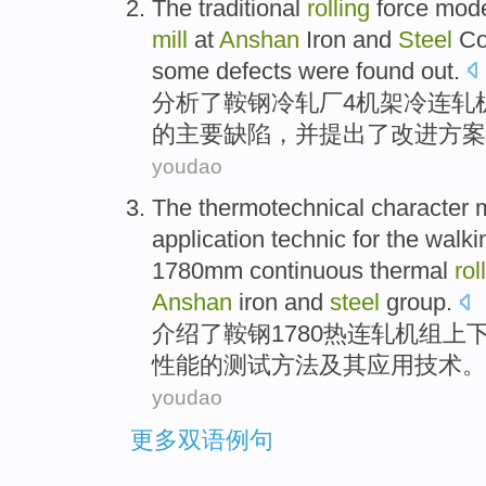
The traditional
rolling
force
mod
mill
at
Anshan
Iron and
Steel
Co
some
defects
were
found out
.
分析
了
鞍钢
冷轧厂
4机架
冷
连
轧
的主要缺陷，
并
提出
了改进方案
youdao
The
thermotechnical
character
application
technic
for the walk
1780mm continuous thermal
rol
Anshan
iron and
steel
group
.
介绍了
鞍钢
1780
热连轧
机组上
性能
的
测试
方法
及其
应用
技术
。
youdao
更多双语例句