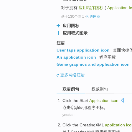
对于拥有
应用程序图标
(
Application I
基于130个网页
-
相关网页
应用图标
应用程式图示
短语
User taps application icon
桌面快捷
An application icon
程序图标
Game graphics and application icon
更多
网络短语
双语例句
权威例句
Click the
Start
Application
icon
.
点击
启动
应用程序
图标
。
youdao
Click
the CreatingXML
application
ico