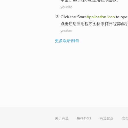
单击
CreatingXML
应用程序
图标
。
youdao
Click the
Start
Application
icon
to
ope
点击
启动
应用
程序
图标
来
打开
“启动应
youdao
更多双语例句
关于有道
Investors
有道智选
官