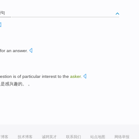
例句
 for an
answer
.
estion
is
of
particular interest
to
the
asker
.
题
是
感
兴趣的。 。
方博客
技术博客
诚聘英才
联系我们
站点地图
网络举报