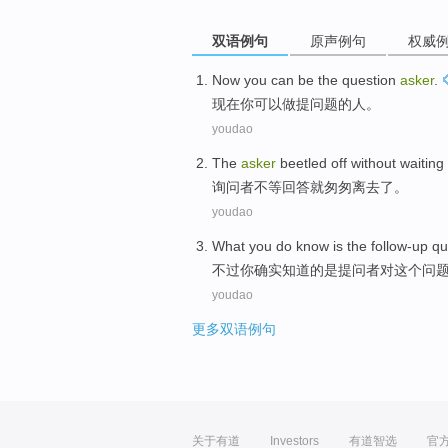
双语例句
原声例句
权威
Now
you
can be
the
question
asker
.
现在
你
可以
做提
问题
的
人。
youdao
The
asker
beetled off
without waiting
询问者
不等
回答
就匆匆
离去
了。
youdao
What
you
do
know
is
the follow-up
qu
不过
你
确实
知道
的
是
提问者
对
这个
问
youdao
更多双语例句
关于有道
Investors
有道智选
官