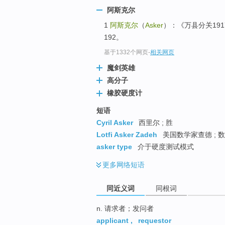
top
阿斯克尔
1
阿斯克尔
（
Asker
）：《万县分关191
192。
基于1332个网页
-
相关网页
魔剑英雄
高分子
橡胶硬度计
短语
Cyril Asker
西里尔 ; 胜
Lotfi Asker Zadeh
美国数学家查德 ; 
asker type
介于硬度测试模式
更多
网络短语
同近义词
同根词
n. 请求者；发问者
applicant
,
requestor