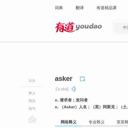
词典
翻译
有道精品课
中
有道 - 网易旗下搜索
asker
目录
['a:skə]
释义
n. 请求者；发问者
用法
n. （Asker）人名；（英）阿斯克；
例句
网络释义
专业释义
英英
go