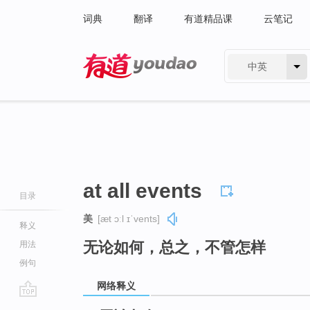
词典
翻译
有道精品课
云笔记
中英
有道 - 网易旗下搜索
at all events
目录
美
[æt ɔːl ɪˈvents]
释义
无论如何，总之，不管怎样
用法
例句
网络释义
go