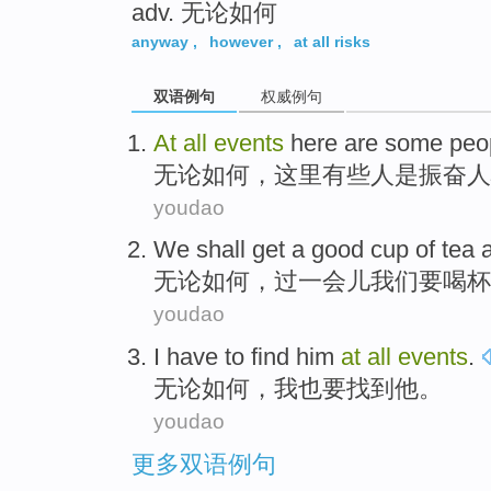
adv. 无论如何
anyway
,
however
,
at all risks
双语例句
权威例句
At
all
events
here
are some
peo
无论
如何，
这里
有些
人
是振奋人
youdao
We
shall
get a
good
cup
of
tea
a
无论
如何，过
一会儿
我们
要
喝杯
youdao
I
have to
find
him
at
all
events
.
无论
如何，
我
也
要
找到
他
。
youdao
更多双语例句