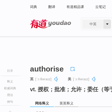
词典
翻译
有道精品课
云笔记
中英
有道 - 网易旗下搜索
authorise
目录
英
[ˈɔːθəraɪz]
美
[ˈɔːθəraɪz]
释义
vt. 授权；批准；允许；委任（等于 a
权威词典
用法
例句
网络释义
英英释义