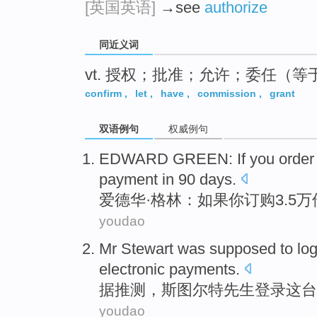
[英国英语]
→see
authorize
同近义词
vt. 授权；批准；允许；委任（等于au
confirm
,
let
,
have
,
commission
,
grant
双语例句
权威例句
EDWARD
GREEN
:
If
you
order
payment
in 90
days
.
爱德华·
格林
：
如果
你
订购
3.5
youdao
Mr
Stewart
was supposed to
log
electronic
payments
.
据推测
，斯图尔特
先生
登录
这台
youdao