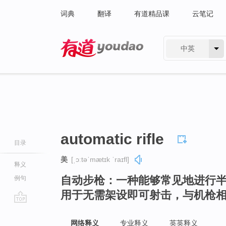
词典
翻译
有道精品课
云笔记
中英
有道 - 网易旗下搜索
automatic rifle
目录
美
[ˌɔːtəˈmætɪk ˈraɪfl]
释义
自动步枪：一种能够常见地进行
例句
用于无需架设即可射击，与机枪
go
top
网络释义
专业释义
英英释义