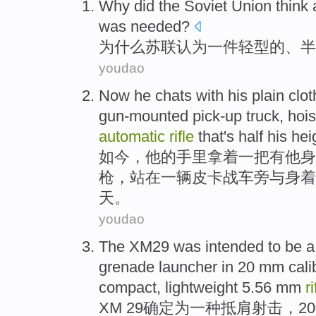
Why did
the Soviet Union
think
was
needed
?
为什么
苏联
认为
一件
轻型的
、
半
youdao
Now
he
chats
with
his plain
clo
gun-mounted pick-up truck
, hoi
automatic
rifle
that's
half
his
hei
如今
，
他
的手里拿着
一
把有
他
身
枪
，站在一辆
皮卡
战车
旁
与
身着
天。
youdao
The XM29 was intended
to be
a
grenade
launcher
in
20
mm
cali
compact
, lightweight 5.56
mm
ri
XM
29确定为
一
种抵肩射击
，
20