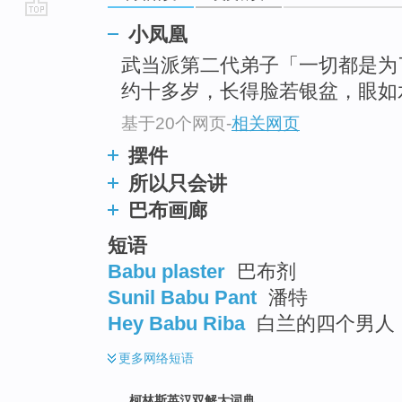
go
小凤凰
top
武当派第二代弟子「一切都是
约十多岁，长得脸若银盆，眼如
基于20个网页
-
相关网页
摆件
所以只会讲
巴布画廊
短语
Babu plaster
巴布剂
Sunil Babu Pant
潘特
Hey Babu Riba
白兰的四个男人
更多
网络短语
柯林斯英汉双解大词典