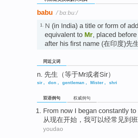
babu
/ˈbɑːbuː/
N
(in India) a title or form of a
1.
equivalent to
Mr
, placed before
after his first name (在印度)先
同近义词
n. 先生（等于Mr或者Sir）
sir
,
don
,
gentleman
,
Mister
,
shri
双语例句
权威例句
From
now
I
began
constantly
to
从
现在
开始
，
我
可以
经常
见到
班
youdao