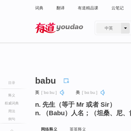
词典
翻译
有道精品课
云笔记
中英
有道 - 网易旗下搜索
babu
目录
英
[ˈbɑːbuː]
美
[ˈbɑːbuː]
释义
n. 先生（等于 Mr 或者 Sir）
权威词典
用法
n. （Babu）人名；（坦桑、
例句
网络释义
英英释义