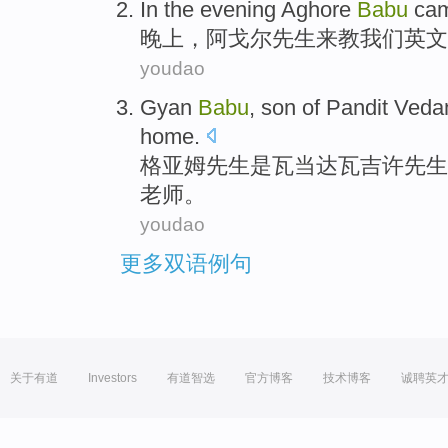
In the
evening
Aghore
Babu
cam
晚上
，阿
戈尔
先生
来
教
我们
英文
youdao
Gyan
Babu
,
son
of
Pandit
Vedan
home.
格亚姆
先生
是瓦当
达瓦吉许先生
老师。
youdao
更多双语例句
关于有道
Investors
有道智选
官方博客
技术博客
诚聘英