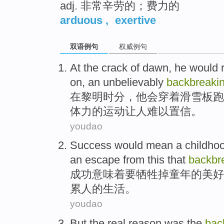
adj. 非常辛劳的；费力的
arduous
,
exertive
双语例句
权威例句
At
the crack of
dawn
,
he
would
on
,
an
unbelievably
backbreaki
在
黎明时分
，
他
会
穿着
滑雪板
跑
体力
的运动
让人难以置信
。
youdao
Success
would mean
a
childho
an escape from
this
that
backbr
成功
意味着
要牺牲
掉
童年的
美好
累人
的
生活
。
youdao
But
the
real
reason
was
the
bac