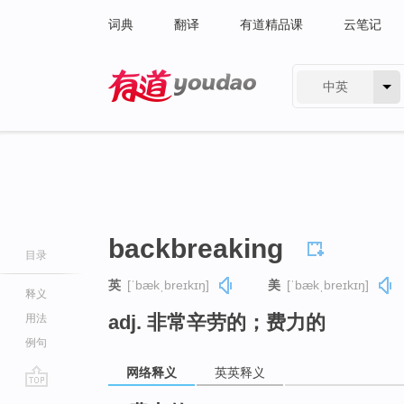
词典
翻译
有道精品课
云笔记
中英
有道 - 网易旗下搜索
backbreaking
目录
英
[ˈbækˌbreɪkɪŋ]
美
[ˈbækˌbreɪkɪŋ]
释义
adj. 非常辛劳的；费力的
用法
例句
网络释义
英英释义
go