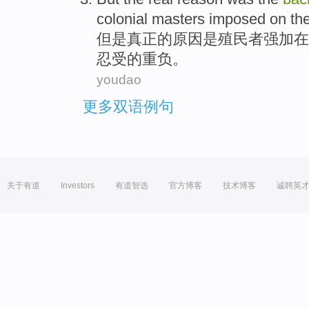
colonial
masters
imposed on
th
但是
真正
的
原因
是
殖民者
强加
在
忍受的
重负
。
youdao
更多双语例句
关于有道
Investors
有道智选
官方博客
技术博客
诚聘英