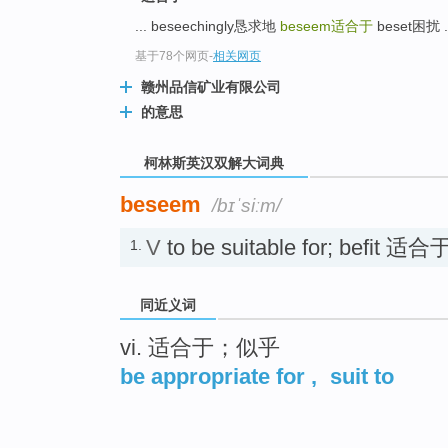
go
... beseechingly恳求地
beseem
适合于
beset困扰 .
top
基于78个网页
-
相关网页
赣州品信矿业有限公司
的意思
柯林斯英汉双解大词典
beseem
/bɪˈsiːm/
V
to be suitable for; befit 适合
1.
同近义词
vi. 适合于；似乎
be appropriate for
,
suit to