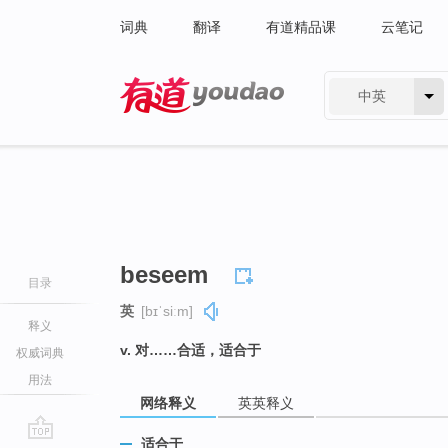
词典
翻译
有道精品课
云笔记
中英
有道 - 网易旗下搜索
beseem
目录
英
[bɪˈsiːm]
释义
v. 对……合适，适合于
权威词典
用法
网络释义
英英释义
适合于