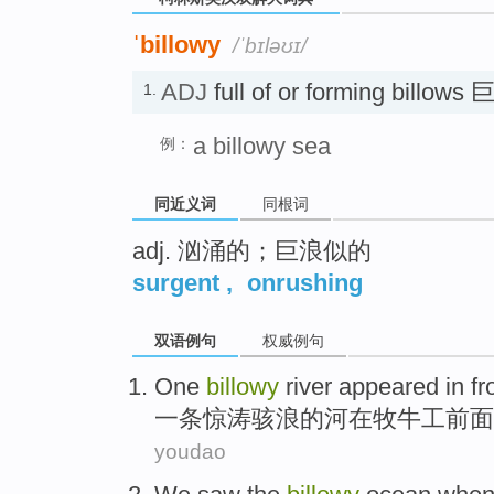
ˈbillowy
/ˈbɪləʊɪ/
ADJ
full of or forming billow
1.
a billowy sea
例：
同近义词
同根词
adj. 汹涌的；巨浪似的
surgent
,
onrushing
双语例句
权威例句
One
billowy
river
appeared
in
fr
一
条惊涛骇浪
的
河
在
牧牛工
前面
youdao