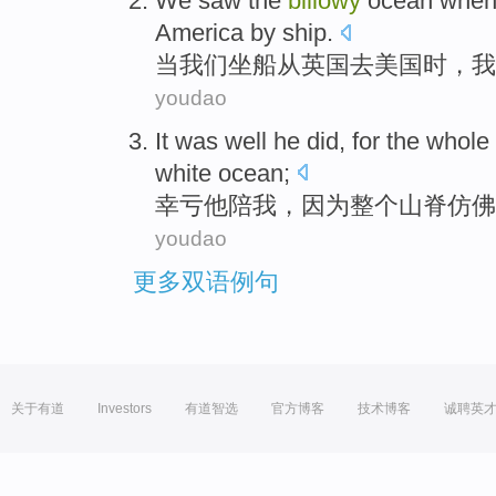
We
saw
the
billowy
ocean
whe
America
by ship.
当
我们
坐船
从
英国
去
美国时，我
youdao
It was well
he
did,
for
the whole
white
ocean
;
幸亏
他
陪我，
因为
整个
山脊
仿佛
youdao
更多双语例句
关于有道
Investors
有道智选
官方博客
技术博客
诚聘英