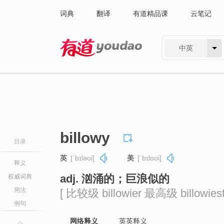
词典
翻译
有道精品课
云笔记
中英
有道 - 网易旗下搜索
billowy
目录
英
[ˈbɪləʊi]
美
[ˈbɪloʊi]
释义
adj. 汹涌的；巨浪似的
权威词典
用法
[ 比较级 billowier 最高级 billowiest
例句
网络释义
英英释义